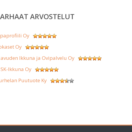
PARHAAT ARVOSTELUT
ipaprofiili Oy
okaset Oy
lavuden Ikkuna ja Ovipalvelu Oy
SK-Ikkuna Oy
urhelan Puutuote Ky