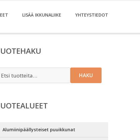
EET
LISÄÄ IKKUNALIIKE
YHTEYSTIEDOT
TUOTEHAKU
tsi:
HAKU
TUOTEALUEET
Alumiinipäällysteiset puuikkunat