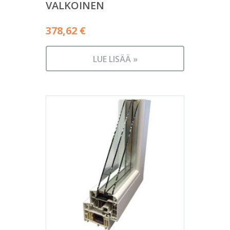
VALKOINEN
378,62
€
LUE LISÄÄ »