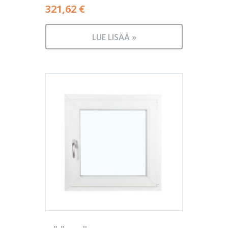
321,62
€
LUE LISÄÄ »