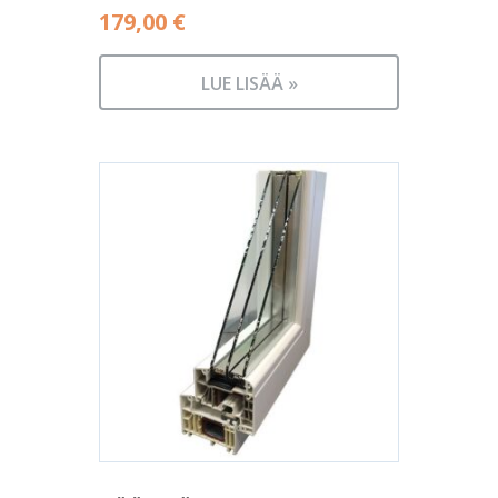
179,00
€
LUE LISÄÄ »