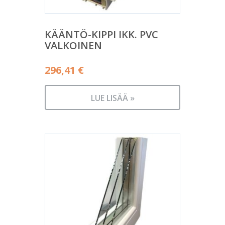
KÄÄNTÖ-KIPPI IKK. PVC
VALKOINEN
296,41
€
LUE LISÄÄ »