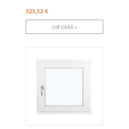
323,52
€
LUE LISÄÄ »