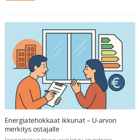
Energiatehokkaat ikkunat – U-arvon
merkitys ostajalle
Energiatehokkaat ikkunat voivat leikata omakotitalon