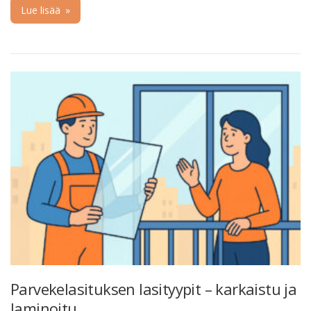
Lue lisää
»
Parvekelasituksen lasityypit – karkaistu ja
laminoitu