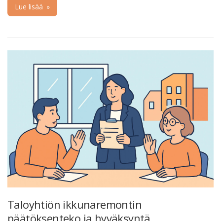
Lue lisää
»
Taloyhtiön ikkunaremontin
päätöksenteko ja hyväksyntä