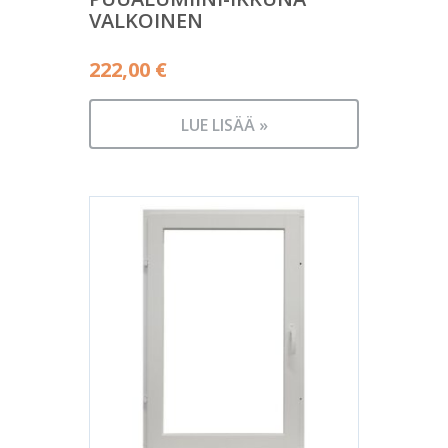
VALKOINEN
222,00
€
LUE LISÄÄ »