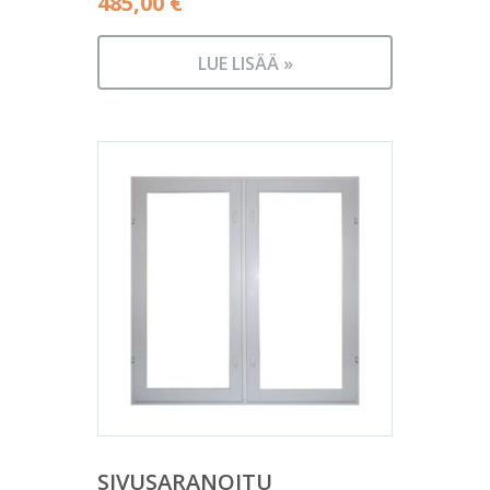
485,00
€
LUE LISÄÄ »
SIVUSARANOITU