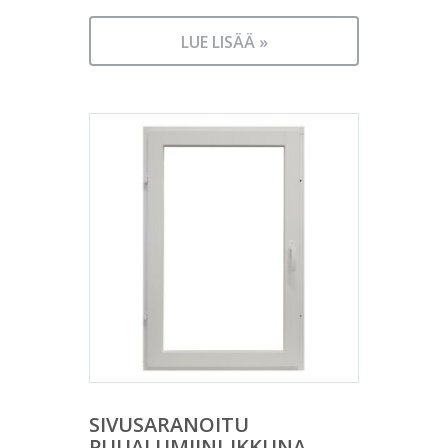
LUE LISÄÄ »
SIVUSARANOITU
PUUALUMIINI-IKKUNA