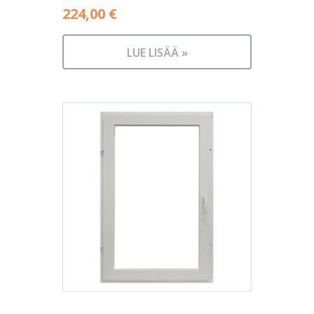
224,00
€
LUE LISÄÄ »