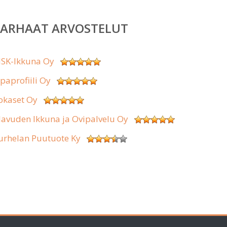
PARHAAT ARVOSTELUT
SK-Ikkuna Oy
ipaprofiili Oy
okaset Oy
lavuden Ikkuna ja Ovipalvelu Oy
urhelan Puutuote Ky