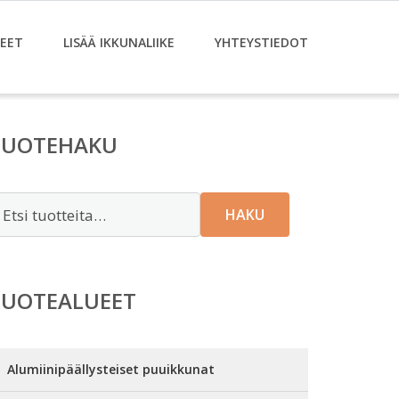
EET
LISÄÄ IKKUNALIIKE
YHTEYSTIEDOT
TUOTEHAKU
tsi:
HAKU
TUOTEALUEET
Alumiinipäällysteiset puuikkunat