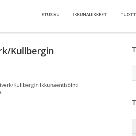
ETUSIVU
IKKUNALIIKKEET
TUOTT
rk/Kullbergin
E
verk/Kullbergin Ikkunaentisöinti
a