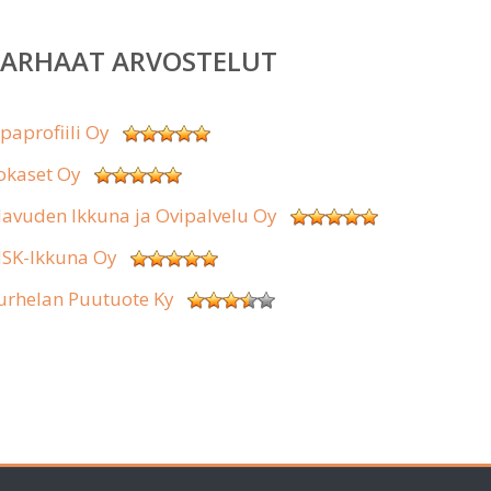
PARHAAT ARVOSTELUT
ipaprofiili Oy
okaset Oy
lavuden Ikkuna ja Ovipalvelu Oy
SK-Ikkuna Oy
urhelan Puutuote Ky