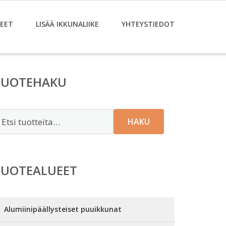
EET
LISÄÄ IKKUNALIIKE
YHTEYSTIEDOT
TUOTEHAKU
tsi:
HAKU
TUOTEALUEET
Alumiinipäällysteiset puuikkunat