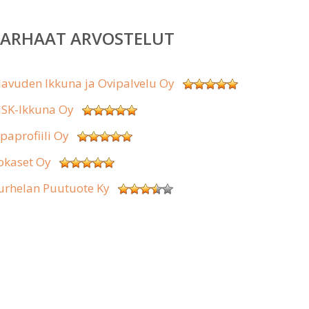
PARHAAT ARVOSTELUT
lavuden Ikkuna ja Ovipalvelu Oy
SK-Ikkuna Oy
ipaprofiili Oy
okaset Oy
urhelan Puutuote Ky