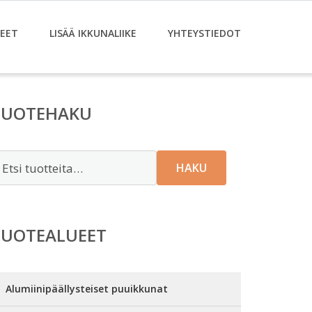
EET
LISÄÄ IKKUNALIIKE
YHTEYSTIEDOT
TUOTEHAKU
tsi:
HAKU
TUOTEALUEET
Alumiinipäällysteiset puuikkunat