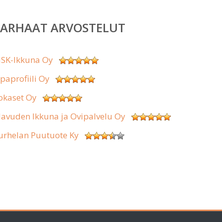
PARHAAT ARVOSTELUT
SK-Ikkuna Oy
ipaprofiili Oy
okaset Oy
lavuden Ikkuna ja Ovipalvelu Oy
urhelan Puutuote Ky