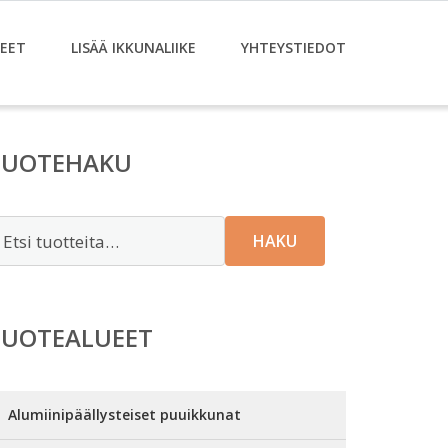
EET
LISÄÄ IKKUNALIIKE
YHTEYSTIEDOT
TUOTEHAKU
tsi:
HAKU
TUOTEALUEET
Alumiinipäällysteiset puuikkunat