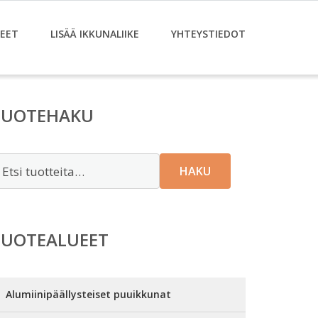
EET
LISÄÄ IKKUNALIIKE
YHTEYSTIEDOT
TUOTEHAKU
tsi:
HAKU
TUOTEALUEET
Alumiinipäällysteiset puuikkunat