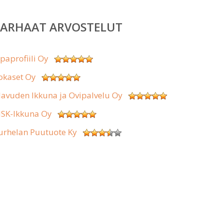
PARHAAT ARVOSTELUT
ipaprofiili Oy
okaset Oy
lavuden Ikkuna ja Ovipalvelu Oy
SK-Ikkuna Oy
urhelan Puutuote Ky