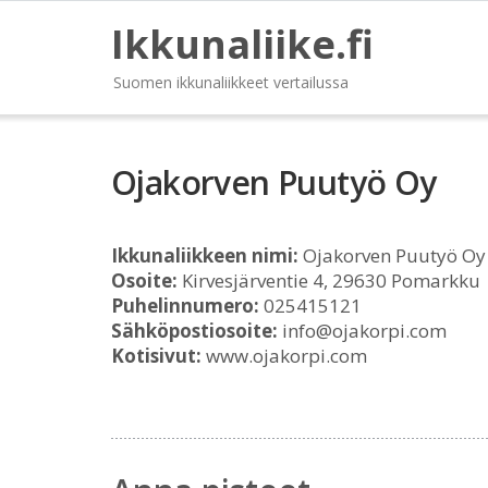
Ikkunaliike.fi
Suomen ikkunaliikkeet vertailussa
Ojakorven Puutyö Oy
Ikkunaliikkeen nimi:
Ojakorven Puutyö Oy
Osoite:
Kirvesjärventie 4, 29630 Pomarkku
Puhelinnumero:
025415121
Sähköpostiosoite:
info@ojakorpi.com
Kotisivut:
www.ojakorpi.com