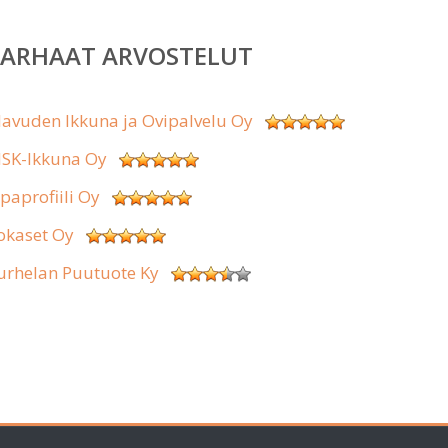
PARHAAT ARVOSTELUT
lavuden Ikkuna ja Ovipalvelu Oy
SK-Ikkuna Oy
ipaprofiili Oy
okaset Oy
urhelan Puutuote Ky