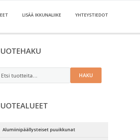
EET
LISÄÄ IKKUNALIIKE
YHTEYSTIEDOT
TUOTEHAKU
tsi:
HAKU
TUOTEALUEET
Alumiinipäällysteiset puuikkunat