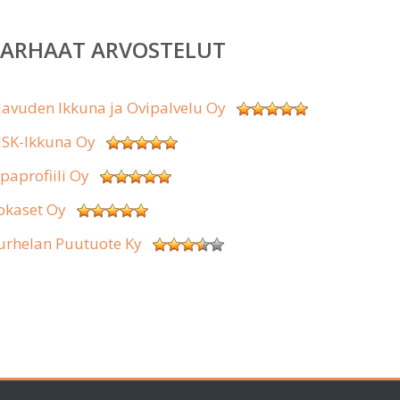
PARHAAT ARVOSTELUT
lavuden Ikkuna ja Ovipalvelu Oy
SK-Ikkuna Oy
ipaprofiili Oy
okaset Oy
urhelan Puutuote Ky