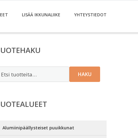
EET
LISÄÄ IKKUNALIIKE
YHTEYSTIEDOT
TUOTEHAKU
tsi:
HAKU
TUOTEALUEET
Alumiinipäällysteiset puuikkunat