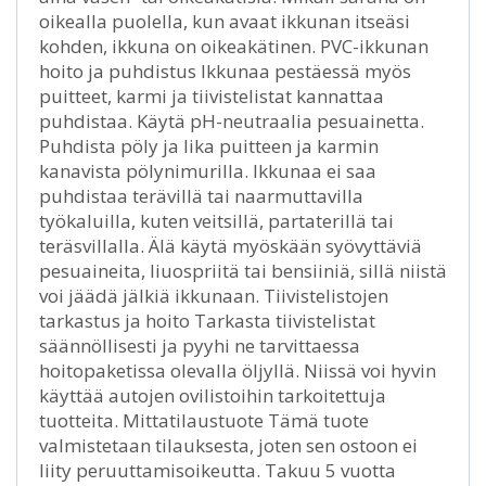
oikealla puolella, kun avaat ikkunan itseäsi
kohden, ikkuna on oikeakätinen. PVC-ikkunan
hoito ja puhdistus Ikkunaa pestäessä myös
puitteet, karmi ja tiivistelistat kannattaa
puhdistaa. Käytä pH-neutraalia pesuainetta.
Puhdista pöly ja lika puitteen ja karmin
kanavista pölynimurilla. Ikkunaa ei saa
puhdistaa terävillä tai naarmuttavilla
työkaluilla, kuten veitsillä, partaterillä tai
teräsvillalla. Älä käytä myöskään syövyttäviä
pesuaineita, liuospriitä tai bensiiniä, sillä niistä
voi jäädä jälkiä ikkunaan. Tiivistelistojen
tarkastus ja hoito Tarkasta tiivistelistat
säännöllisesti ja pyyhi ne tarvittaessa
hoitopaketissa olevalla öljyllä. Niissä voi hyvin
käyttää autojen ovilistoihin tarkoitettuja
tuotteita. Mittatilaustuote Tämä tuote
valmistetaan tilauksesta, joten sen ostoon ei
liity peruuttamisoikeutta. Takuu 5 vuotta