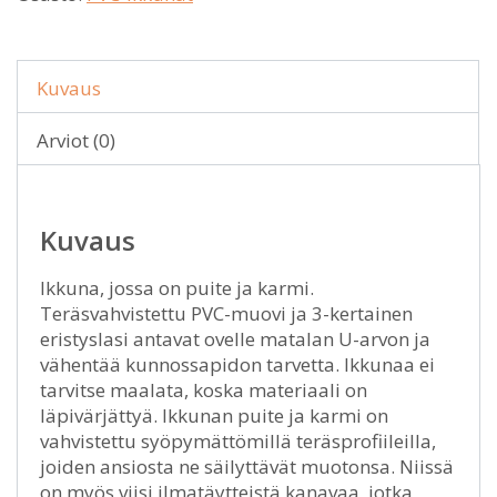
Kuvaus
Arviot (0)
Kuvaus
Ikkuna, jossa on puite ja karmi.
Teräsvahvistettu PVC-muovi ja 3-kertainen
eristyslasi antavat ovelle matalan U-arvon ja
vähentää kunnossapidon tarvetta. Ikkunaa ei
tarvitse maalata, koska materiaali on
läpivärjättyä. Ikkunan puite ja karmi on
vahvistettu syöpymättömillä teräsprofiileilla,
joiden ansiosta ne säilyttävät muotonsa. Niissä
on myös viisi ilmatäytteistä kanavaa, jotka