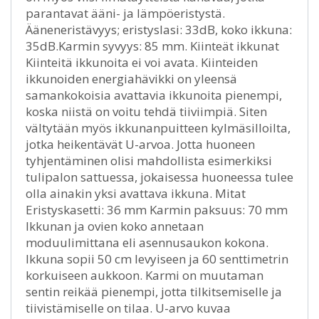
parantavat ääni- ja lämpöeristystä.
Ääneneristävyys; eristyslasi: 33dB, koko ikkuna:
35dB.Karmin syvyys: 85 mm. Kiinteät ikkunat
Kiinteitä ikkunoita ei voi avata. Kiinteiden
ikkunoiden energiahävikki on yleensä
samankokoisia avattavia ikkunoita pienempi,
koska niistä on voitu tehdä tiiviimpiä. Siten
vältytään myös ikkunanpuitteen kylmäsilloilta,
jotka heikentävät U-arvoa. Jotta huoneen
tyhjentäminen olisi mahdollista esimerkiksi
tulipalon sattuessa, jokaisessa huoneessa tulee
olla ainakin yksi avattava ikkuna. Mitat
Eristyskasetti: 36 mm Karmin paksuus: 70 mm
Ikkunan ja ovien koko annetaan
moduulimittana eli asennusaukon kokona.
Ikkuna sopii 50 cm levyiseen ja 60 senttimetrin
korkuiseen aukkoon. Karmi on muutaman
sentin reikää pienempi, jotta tilkitsemiselle ja
tiivistämiselle on tilaa. U-arvo kuvaa