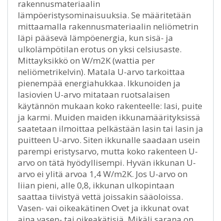
rakennusmateriaalin
lämpöeristysominaisuuksia. Se määritetään
mittaamalla rakennusmateriaalin neliömetrin
läpi pääsevä lämpöenergia, kun sisä- ja
ulkolämpötilan erotus on yksi celsiusaste.
Mittayksikkö on W/m2K (wattia per
neliömetrikelvin). Matala U-arvo tarkoittaa
pienempää energiahukkaa. Ikkunoiden ja
lasiovien U-arvo mitataan ruotsalaisen
käytännön mukaan koko rakenteelle: lasi, puite
ja karmi. Muiden maiden ikkunamäärityksissä
saatetaan ilmoittaa pelkästään lasin tai lasin ja
puitteen U-arvo. Siten ikkunalle saadaan usein
parempi eristysarvo, mutta koko rakenteen U-
arvo on tätä hyödyllisempi. Hyvän ikkunan U-
arvo ei ylitä arvoa 1,4 W/m2K. Jos U-arvo on
liian pieni, alle 0,8, ikkunan ulkopintaan
saattaa tiivistyä vettä joissakin sääoloissa.
Vasen- vai oikeakätinen Ovet ja ikkunat ovat
aina vasen- tai oikeakätisiä. Mikäli sarana on