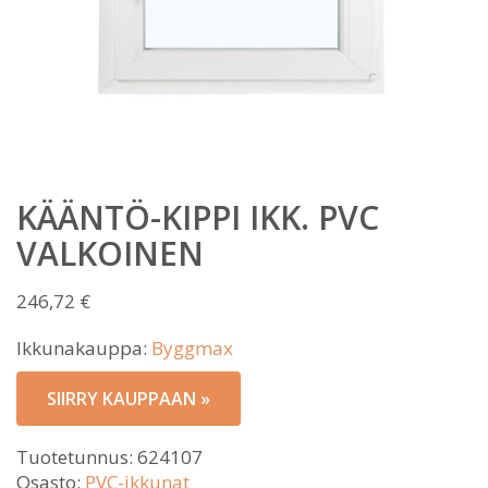
KÄÄNTÖ-KIPPI IKK. PVC
VALKOINEN
246,72
€
Ikkunakauppa:
Byggmax
SIIRRY KAUPPAAN »
Tuotetunnus:
624107
Osasto:
PVC-ikkunat