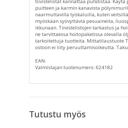
tiivistelistat kannattaa puhdistaa. Käytä
puitteen ja karmin kanavista pölynimurill
naarmuttavilla työkaluilla, kuten veitsillä,
myöskään syövyttäviä pesuaineita, liuosprii
ikkunaan. Tiivistelistojen tarkastus ja hoi
ne tarvittaessa hoitopaketissa olevalla ölj
tarkoitettuja tuotteita. Mittatilaustuote
ostoon ei liity peruuttamisoikeutta. Tak
EAN:
Valmistajan tuotenumero: 624182
Tutustu myös