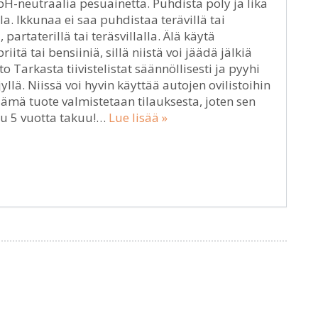
 pH-neutraalia pesuainetta. Puhdista pöly ja lika
a. Ikkunaa ei saa puhdistaa terävillä tai
 partaterillä tai teräsvillalla. Älä käytä
tä tai bensiiniä, sillä niistä voi jäädä jälkiä
to Tarkasta tiivistelistat säännöllisesti ja pyyhi
yllä. Niissä voi hyvin käyttää autojen ovilistoihin
 Tämä tuote valmistetaan tilauksesta, joten sen
uu 5 vuotta takuu!…
Lue lisää »