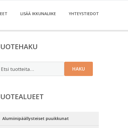
EET
LISÄÄ IKKUNALIIKE
YHTEYSTIEDOT
TUOTEHAKU
tsi:
HAKU
TUOTEALUEET
Alumiinipäällysteiset puuikkunat