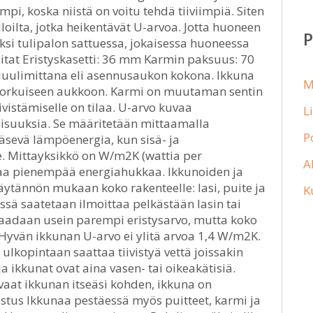
i, koska niistä on voitu tehdä tiiviimpiä. Siten
oilta, jotka heikentävät U-arvoa. Jotta huoneen
ksi tulipalon sattuessa, jokaisessa huoneessa
Mitat Eristyskasetti: 36 mm Karmin paksuus: 70
uulimittana eli asennusaukon kokona. Ikkuna
M
n korkuiseen aukkoon. Karmi on muutaman sentin
iivistämiselle on tilaa. U-arvo kuvaa
L
isuuksia. Se määritetään mittaamalla
P
äsevä lämpöenergia, kun sisä- ja
e. Mittayksikkö on W/m2K (wattia per
A
ttaa pienempää energiahukkaa. Ikkunoiden ja
äytännön mukaan koko rakenteelle: lasi, puite ja
K
ä saatetaan ilmoittaa pelkästään lasin tai
e saadaan usein parempi eristysarvo, mutta koko
Hyvän ikkunan U-arvo ei ylitä arvoa 1,4 W/m2K.
n ulkopintaan saattaa tiivistyä vettä joissakin
a ikkunat ovat aina vasen- tai oikeakätisiä.
avaat ikkunan itseäsi kohden, ikkuna on
stus Ikkunaa pestäessä myös puitteet, karmi ja