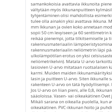
samankokoisia avattavia ikkunoita pienemp
vältytään myös ikkunanpuitteen kylmäsill
tyhjentäminen olisi mahdollista esimerki
tulee olla ainakin yksi avattava ikkuna. 
mm Ikkunan ja ovien koko annetaan mod
sopii 50 cm levyiseen ja 60 senttimetri
reikää pienempi, jotta tilkitsemiselle ja t
rakennusmateriaalin lämpöeristysomina
rakennusmateriaalin neliömetrin läpi pä
ulkolämpötilan erotus on yksi celsiusast
neliömetrikelvin). Matala U-arvo tarkoi
lasiovien U-arvo mitataan ruotsalaisen k
karmi. Muiden maiden ikkunamäärityksiss
lasin ja puitteen U-arvo. Siten ikkunall
rakenteen U-arvo on tätä hyödyllisempi. 
Jos U-arvo on liian pieni, alle 0,8, ikkuna
sääoloissa. Vasen- vai oikeakätinen Ovet j
Mikäli sarana on oikealla puolella, kun 
oikeakätinen. PVC-ikkunan hoito ja puhdi