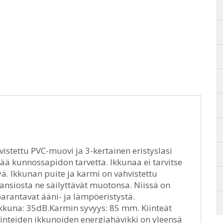
vistettu PVC-muovi ja 3-kertainen eristyslasi
ää kunnossapidon tarvetta. Ikkunaa ei tarvitse
ä. Ikkunan puite ja karmi on vahvistettu
 ansiosta ne säilyttävät muotonsa. Niissä on
parantavat ääni- ja lämpöeristystä.
 ikkuna: 35dB.Karmin syvyys: 85 mm. Kiinteät
 Kiinteiden ikkunoiden energiahävikki on yleensä