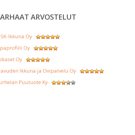
PARHAAT ARVOSTELUT
SK-Ikkuna Oy
ipaprofiili Oy
okaset Oy
lavuden Ikkuna ja Ovipalvelu Oy
urhelan Puutuote Ky