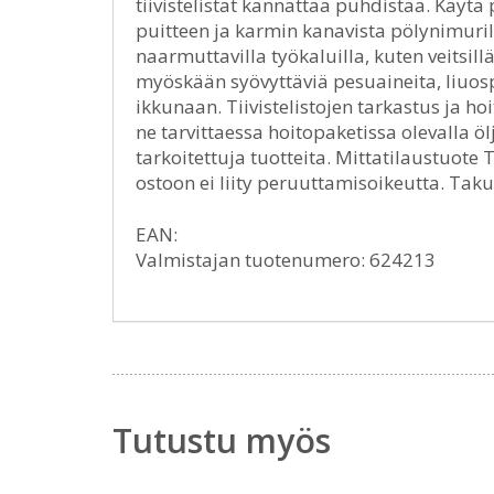
tiivistelistat kannattaa puhdistaa. Käytä
puitteen ja karmin kanavista pölynimurill
naarmuttavilla työkaluilla, kuten veitsillä,
myöskään syövyttäviä pesuaineita, liuosprii
ikkunaan. Tiivistelistojen tarkastus ja hoi
ne tarvittaessa hoitopaketissa olevalla ölj
tarkoitettuja tuotteita. Mittatilaustuote
ostoon ei liity peruuttamisoikeutta. Tak
EAN:
Valmistajan tuotenumero: 624213
Tutustu myös