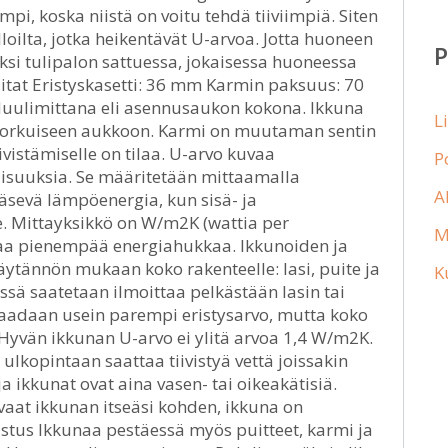
i, koska niistä on voitu tehdä tiiviimpiä. Siten
oilta, jotka heikentävät U-arvoa. Jotta huoneen
ksi tulipalon sattuessa, jokaisessa huoneessa
Mitat Eristyskasetti: 36 mm Karmin paksuus: 70
uulimittana eli asennusaukon kokona. Ikkuna
L
n korkuiseen aukkoon. Karmi on muutaman sentin
iivistämiselle on tilaa. U-arvo kuvaa
P
isuuksia. Se määritetään mittaamalla
A
äsevä lämpöenergia, kun sisä- ja
e. Mittayksikkö on W/m2K (wattia per
M
ttaa pienempää energiahukkaa. Ikkunoiden ja
äytännön mukaan koko rakenteelle: lasi, puite ja
K
ä saatetaan ilmoittaa pelkästään lasin tai
e saadaan usein parempi eristysarvo, mutta koko
Hyvän ikkunan U-arvo ei ylitä arvoa 1,4 W/m2K.
n ulkopintaan saattaa tiivistyä vettä joissakin
a ikkunat ovat aina vasen- tai oikeakätisiä.
avaat ikkunan itseäsi kohden, ikkuna on
stus Ikkunaa pestäessä myös puitteet, karmi ja