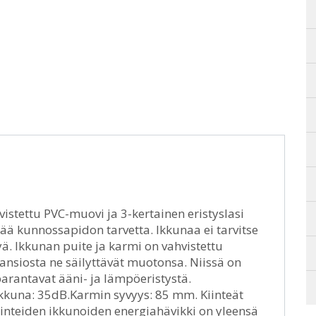
vistettu PVC-muovi ja 3-kertainen eristyslasi
ää kunnossapidon tarvetta. Ikkunaa ei tarvitse
ä. Ikkunan puite ja karmi on vahvistettu
 ansiosta ne säilyttävät muotonsa. Niissä on
parantavat ääni- ja lämpöeristystä.
 ikkuna: 35dB.Karmin syvyys: 85 mm. Kiinteät
 Kiinteiden ikkunoiden energiahävikki on yleensä