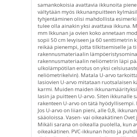
samankokoisia avattavia ikkunoita pienemp
vältytään myös ikkunanpuitteen kylmäsill
tyhjentäminen olisi mahdollista esimerki
tulee olla ainakin yksi avattava ikkuna. 
mm Ikkunan ja ovien koko annetaan mod
sopii 50 cm levyiseen ja 60 senttimetri
reikää pienempi, jotta tilkitsemiselle ja t
rakennusmateriaalin lämpöeristysomina
rakennusmateriaalin neliömetrin läpi pä
ulkolämpötilan erotus on yksi celsiusast
neliömetrikelvin). Matala U-arvo tarkoi
lasiovien U-arvo mitataan ruotsalaisen k
karmi. Muiden maiden ikkunamäärityksiss
lasin ja puitteen U-arvo. Siten ikkunall
rakenteen U-arvo on tätä hyödyllisempi. 
Jos U-arvo on liian pieni, alle 0,8, ikkuna
sääoloissa. Vasen- vai oikeakätinen Ovet j
Mikäli sarana on oikealla puolella, kun 
oikeakätinen. PVC-ikkunan hoito ja puhdi