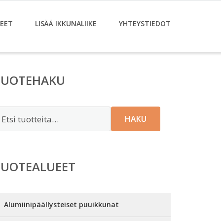
EET
LISÄÄ IKKUNALIIKE
YHTEYSTIEDOT
TUOTEHAKU
tsi:
HAKU
TUOTEALUEET
Alumiinipäällysteiset puuikkunat