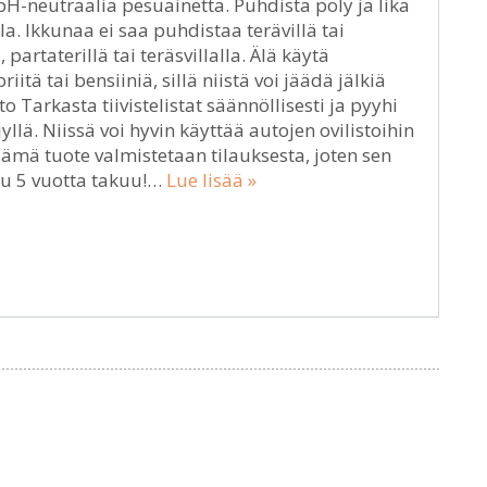
 pH-neutraalia pesuainetta. Puhdista pöly ja lika
a. Ikkunaa ei saa puhdistaa terävillä tai
 partaterillä tai teräsvillalla. Älä käytä
tä tai bensiiniä, sillä niistä voi jäädä jälkiä
to Tarkasta tiivistelistat säännöllisesti ja pyyhi
yllä. Niissä voi hyvin käyttää autojen ovilistoihin
 Tämä tuote valmistetaan tilauksesta, joten sen
uu 5 vuotta takuu!…
Lue lisää »