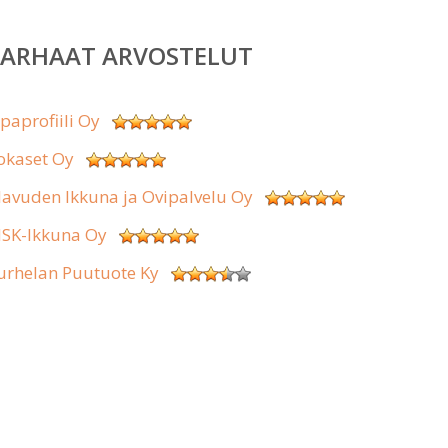
PARHAAT ARVOSTELUT
ipaprofiili Oy
okaset Oy
lavuden Ikkuna ja Ovipalvelu Oy
SK-Ikkuna Oy
urhelan Puutuote Ky