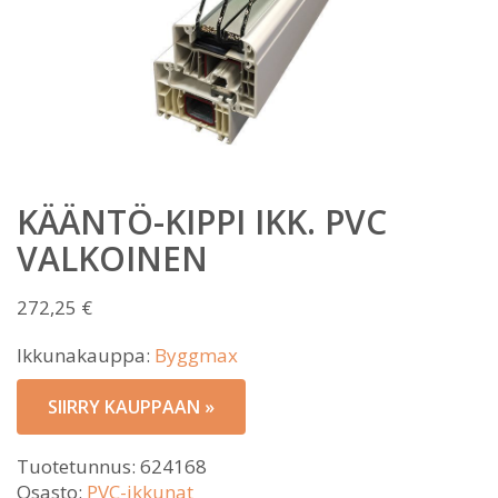
KÄÄNTÖ-KIPPI IKK. PVC
VALKOINEN
272,25
€
Ikkunakauppa:
Byggmax
SIIRRY KAUPPAAN »
Tuotetunnus:
624168
Osasto:
PVC-ikkunat