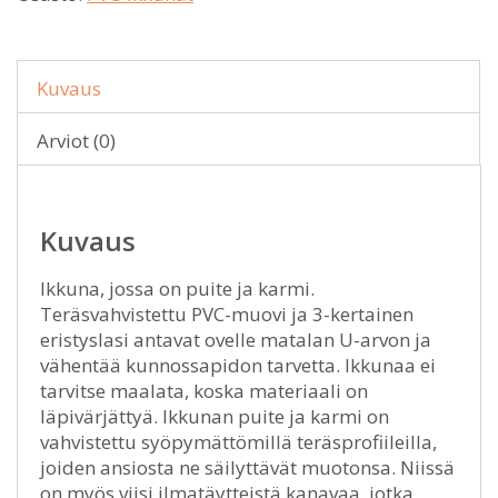
Kuvaus
Arviot (0)
Kuvaus
Ikkuna, jossa on puite ja karmi.
Teräsvahvistettu PVC-muovi ja 3-kertainen
eristyslasi antavat ovelle matalan U-arvon ja
vähentää kunnossapidon tarvetta. Ikkunaa ei
tarvitse maalata, koska materiaali on
läpivärjättyä. Ikkunan puite ja karmi on
vahvistettu syöpymättömillä teräsprofiileilla,
joiden ansiosta ne säilyttävät muotonsa. Niissä
on myös viisi ilmatäytteistä kanavaa, jotka