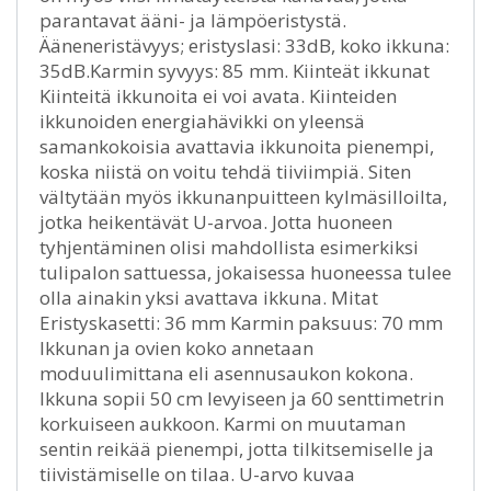
parantavat ääni- ja lämpöeristystä.
Ääneneristävyys; eristyslasi: 33dB, koko ikkuna:
35dB.Karmin syvyys: 85 mm. Kiinteät ikkunat
Kiinteitä ikkunoita ei voi avata. Kiinteiden
ikkunoiden energiahävikki on yleensä
samankokoisia avattavia ikkunoita pienempi,
koska niistä on voitu tehdä tiiviimpiä. Siten
vältytään myös ikkunanpuitteen kylmäsilloilta,
jotka heikentävät U-arvoa. Jotta huoneen
tyhjentäminen olisi mahdollista esimerkiksi
tulipalon sattuessa, jokaisessa huoneessa tulee
olla ainakin yksi avattava ikkuna. Mitat
Eristyskasetti: 36 mm Karmin paksuus: 70 mm
Ikkunan ja ovien koko annetaan
moduulimittana eli asennusaukon kokona.
Ikkuna sopii 50 cm levyiseen ja 60 senttimetrin
korkuiseen aukkoon. Karmi on muutaman
sentin reikää pienempi, jotta tilkitsemiselle ja
tiivistämiselle on tilaa. U-arvo kuvaa