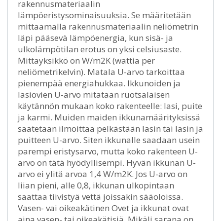
rakennusmateriaalin
lämpöeristysominaisuuksia. Se määritetään
mittaamalla rakennusmateriaalin neliömetrin
läpi pääsevä lämpöenergia, kun sisä- ja
ulkolämpötilan erotus on yksi celsiusaste.
Mittayksikkö on W/m2K (wattia per
neliömetrikelvin). Matala U-arvo tarkoittaa
pienempää energiahukkaa. Ikkunoiden ja
lasiovien U-arvo mitataan ruotsalaisen
käytännön mukaan koko rakenteelle: lasi, puite
ja karmi. Muiden maiden ikkunamäärityksissä
saatetaan ilmoittaa pelkästään lasin tai lasin ja
puitteen U-arvo. Siten ikkunalle saadaan usein
parempi eristysarvo, mutta koko rakenteen U-
arvo on tätä hyödyllisempi. Hyvän ikkunan U-
arvo ei ylitä arvoa 1,4 W/m2K. Jos U-arvo on
liian pieni, alle 0,8, ikkunan ulkopintaan
saattaa tiivistyä vettä joissakin sääoloissa.
Vasen- vai oikeakätinen Ovet ja ikkunat ovat
aina vasen- tai oikeakätisiä. Mikäli sarana on