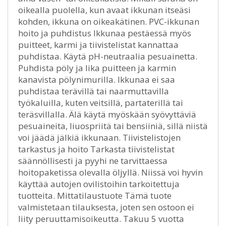
oikealla puolella, kun avaat ikkunan itseäsi
kohden, ikkuna on oikeakätinen. PVC-ikkunan
hoito ja puhdistus Ikkunaa pestäessä myös
puitteet, karmi ja tiivistelistat kannattaa
puhdistaa. Käytä pH-neutraalia pesuainetta.
Puhdista pöly ja lika puitteen ja karmin
kanavista pölynimurilla. Ikkunaa ei saa
puhdistaa terävillä tai naarmuttavilla
työkaluilla, kuten veitsillä, partaterillä tai
teräsvillalla. Älä käytä myöskään syövyttäviä
pesuaineita, liuospriitä tai bensiiniä, sillä niistä
voi jäädä jälkiä ikkunaan. Tiivistelistojen
tarkastus ja hoito Tarkasta tiivistelistat
säännöllisesti ja pyyhi ne tarvittaessa
hoitopaketissa olevalla öljyllä. Niissä voi hyvin
käyttää autojen ovilistoihin tarkoitettuja
tuotteita. Mittatilaustuote Tämä tuote
valmistetaan tilauksesta, joten sen ostoon ei
liity peruuttamisoikeutta. Takuu 5 vuotta