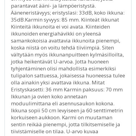
parantavat ääni- ja lämpöeristystä.
Ääneneristävyys; eristyslasi: 33dB, koko ikkuna:
35dB.Karmin syvyys: 85 mm. Kiinteät ikkunat
Kiinteitä ikkunoita ei voi avata. Kiinteiden
ikkunoiden energiahävikki on yleensä
samankokoisia avattavia ikkunoita pienempi,
koska niistä on voitu tehdä tiiviimpiä. Siten
vältytään myös ikkunanpuitteen kylmäsilloilta,
jotka heikentävät U-arvoa. Jotta huoneen
tyhjentäminen olisi mahdollista esimerkiksi
tulipalon sattuessa, jokaisessa huoneessa tulee
olla ainakin yksi avattava ikkuna. Mitat
Eristyskasetti: 36 mm Karmin paksuus: 70 mm
Ikkunan ja ovien koko annetaan
moduulimittana eli asennusaukon kokona.
Ikkuna sopii 50 cm levyiseen ja 60 senttimetrin
korkuiseen aukkoon. Karmi on muutaman
sentin reikää pienempi, jotta tilkitsemiselle ja
tiivistämiselle on tilaa. U-arvo kuvaa