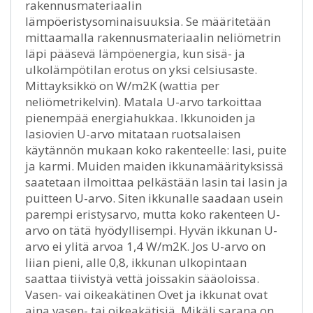
rakennusmateriaalin
lämpöeristysominaisuuksia. Se määritetään
mittaamalla rakennusmateriaalin neliömetrin
läpi pääsevä lämpöenergia, kun sisä- ja
ulkolämpötilan erotus on yksi celsiusaste.
Mittayksikkö on W/m2K (wattia per
neliömetrikelvin). Matala U-arvo tarkoittaa
pienempää energiahukkaa. Ikkunoiden ja
lasiovien U-arvo mitataan ruotsalaisen
käytännön mukaan koko rakenteelle: lasi, puite
ja karmi. Muiden maiden ikkunamäärityksissä
saatetaan ilmoittaa pelkästään lasin tai lasin ja
puitteen U-arvo. Siten ikkunalle saadaan usein
parempi eristysarvo, mutta koko rakenteen U-
arvo on tätä hyödyllisempi. Hyvän ikkunan U-
arvo ei ylitä arvoa 1,4 W/m2K. Jos U-arvo on
liian pieni, alle 0,8, ikkunan ulkopintaan
saattaa tiivistyä vettä joissakin sääoloissa.
Vasen- vai oikeakätinen Ovet ja ikkunat ovat
aina vasen- tai oikeakätisiä. Mikäli sarana on