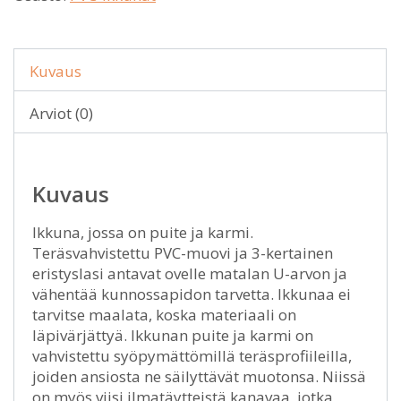
Kuvaus
Arviot (0)
Kuvaus
Ikkuna, jossa on puite ja karmi.
Teräsvahvistettu PVC-muovi ja 3-kertainen
eristyslasi antavat ovelle matalan U-arvon ja
vähentää kunnossapidon tarvetta. Ikkunaa ei
tarvitse maalata, koska materiaali on
läpivärjättyä. Ikkunan puite ja karmi on
vahvistettu syöpymättömillä teräsprofiileilla,
joiden ansiosta ne säilyttävät muotonsa. Niissä
on myös viisi ilmatäytteistä kanavaa, jotka