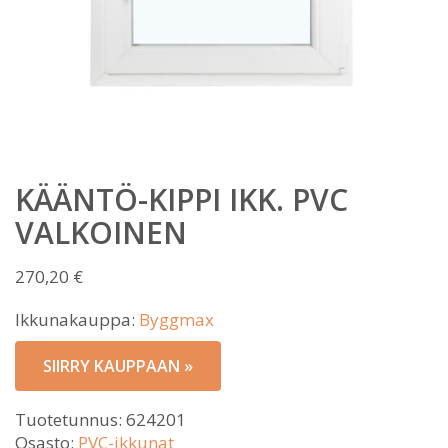
KÄÄNTÖ-KIPPI IKK. PVC
VALKOINEN
270,20
€
Ikkunakauppa:
Byggmax
SIIRRY KAUPPAAN »
Tuotetunnus:
624201
Osasto:
PVC-ikkunat