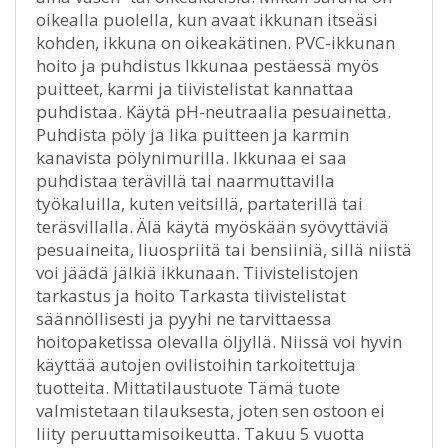
oikealla puolella, kun avaat ikkunan itseäsi
kohden, ikkuna on oikeakätinen. PVC-ikkunan
hoito ja puhdistus Ikkunaa pestäessä myös
puitteet, karmi ja tiivistelistat kannattaa
puhdistaa. Käytä pH-neutraalia pesuainetta.
Puhdista pöly ja lika puitteen ja karmin
kanavista pölynimurilla. Ikkunaa ei saa
puhdistaa terävillä tai naarmuttavilla
työkaluilla, kuten veitsillä, partaterillä tai
teräsvillalla. Älä käytä myöskään syövyttäviä
pesuaineita, liuospriitä tai bensiiniä, sillä niistä
voi jäädä jälkiä ikkunaan. Tiivistelistojen
tarkastus ja hoito Tarkasta tiivistelistat
säännöllisesti ja pyyhi ne tarvittaessa
hoitopaketissa olevalla öljyllä. Niissä voi hyvin
käyttää autojen ovilistoihin tarkoitettuja
tuotteita. Mittatilaustuote Tämä tuote
valmistetaan tilauksesta, joten sen ostoon ei
liity peruuttamisoikeutta. Takuu 5 vuotta