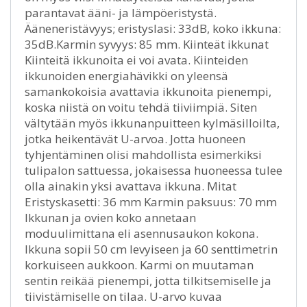
parantavat ääni- ja lämpöeristystä.
Ääneneristävyys; eristyslasi: 33dB, koko ikkuna:
35dB.Karmin syvyys: 85 mm. Kiinteät ikkunat
Kiinteitä ikkunoita ei voi avata. Kiinteiden
ikkunoiden energiahävikki on yleensä
samankokoisia avattavia ikkunoita pienempi,
koska niistä on voitu tehdä tiiviimpiä. Siten
vältytään myös ikkunanpuitteen kylmäsilloilta,
jotka heikentävät U-arvoa. Jotta huoneen
tyhjentäminen olisi mahdollista esimerkiksi
tulipalon sattuessa, jokaisessa huoneessa tulee
olla ainakin yksi avattava ikkuna. Mitat
Eristyskasetti: 36 mm Karmin paksuus: 70 mm
Ikkunan ja ovien koko annetaan
moduulimittana eli asennusaukon kokona.
Ikkuna sopii 50 cm levyiseen ja 60 senttimetrin
korkuiseen aukkoon. Karmi on muutaman
sentin reikää pienempi, jotta tilkitsemiselle ja
tiivistämiselle on tilaa. U-arvo kuvaa