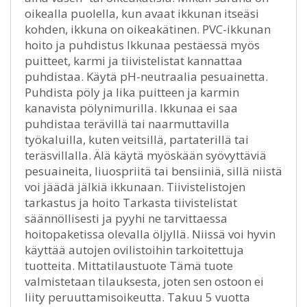
oikealla puolella, kun avaat ikkunan itseäsi
kohden, ikkuna on oikeakätinen. PVC-ikkunan
hoito ja puhdistus Ikkunaa pestäessä myös
puitteet, karmi ja tiivistelistat kannattaa
puhdistaa. Käytä pH-neutraalia pesuainetta.
Puhdista pöly ja lika puitteen ja karmin
kanavista pölynimurilla. Ikkunaa ei saa
puhdistaa terävillä tai naarmuttavilla
työkaluilla, kuten veitsillä, partaterillä tai
teräsvillalla. Älä käytä myöskään syövyttäviä
pesuaineita, liuospriitä tai bensiiniä, sillä niistä
voi jäädä jälkiä ikkunaan. Tiivistelistojen
tarkastus ja hoito Tarkasta tiivistelistat
säännöllisesti ja pyyhi ne tarvittaessa
hoitopaketissa olevalla öljyllä. Niissä voi hyvin
käyttää autojen ovilistoihin tarkoitettuja
tuotteita. Mittatilaustuote Tämä tuote
valmistetaan tilauksesta, joten sen ostoon ei
liity peruuttamisoikeutta. Takuu 5 vuotta