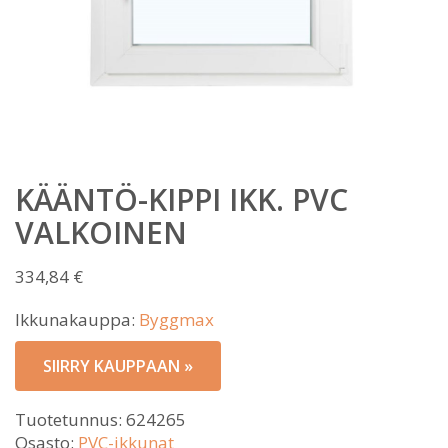
KÄÄNTÖ-KIPPI IKK. PVC
VALKOINEN
334,84
€
Ikkunakauppa:
Byggmax
SIIRRY KAUPPAAN »
Tuotetunnus:
624265
Osasto:
PVC-ikkunat