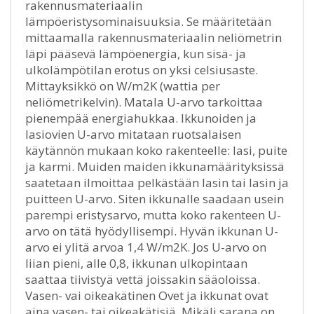
rakennusmateriaalin
lämpöeristysominaisuuksia. Se määritetään
mittaamalla rakennusmateriaalin neliömetrin
läpi pääsevä lämpöenergia, kun sisä- ja
ulkolämpötilan erotus on yksi celsiusaste.
Mittayksikkö on W/m2K (wattia per
neliömetrikelvin). Matala U-arvo tarkoittaa
pienempää energiahukkaa. Ikkunoiden ja
lasiovien U-arvo mitataan ruotsalaisen
käytännön mukaan koko rakenteelle: lasi, puite
ja karmi. Muiden maiden ikkunamäärityksissä
saatetaan ilmoittaa pelkästään lasin tai lasin ja
puitteen U-arvo. Siten ikkunalle saadaan usein
parempi eristysarvo, mutta koko rakenteen U-
arvo on tätä hyödyllisempi. Hyvän ikkunan U-
arvo ei ylitä arvoa 1,4 W/m2K. Jos U-arvo on
liian pieni, alle 0,8, ikkunan ulkopintaan
saattaa tiivistyä vettä joissakin sääoloissa.
Vasen- vai oikeakätinen Ovet ja ikkunat ovat
aina vasen- tai oikeakätisiä. Mikäli sarana on