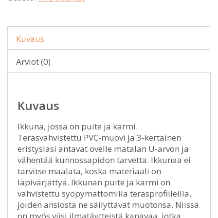
Kuvaus
Arviot (0)
Kuvaus
Ikkuna, jossa on puite ja karmi.
Teräsvahvistettu PVC-muovi ja 3-kertainen
eristyslasi antavat ovelle matalan U-arvon ja
vähentää kunnossapidon tarvetta. Ikkunaa ei
tarvitse maalata, koska materiaali on
läpivärjättyä. Ikkunan puite ja karmi on
vahvistettu syöpymättömillä teräsprofiileilla,
joiden ansiosta ne säilyttävät muotonsa. Niissä
on myös viisi ilmatäytteistä kanavaa, jotka