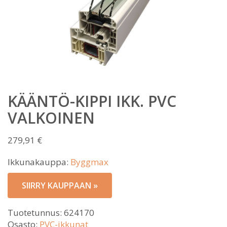
KÄÄNTÖ-KIPPI IKK. PVC
VALKOINEN
279,91
€
Ikkunakauppa:
Byggmax
SIIRRY KAUPPAAN »
Tuotetunnus:
624170
Osasto:
PVC-ikkunat