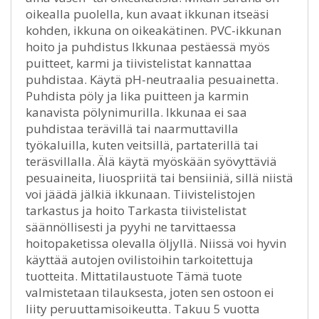
oikealla puolella, kun avaat ikkunan itseäsi
kohden, ikkuna on oikeakätinen. PVC-ikkunan
hoito ja puhdistus Ikkunaa pestäessä myös
puitteet, karmi ja tiivistelistat kannattaa
puhdistaa. Käytä pH-neutraalia pesuainetta.
Puhdista pöly ja lika puitteen ja karmin
kanavista pölynimurilla. Ikkunaa ei saa
puhdistaa terävillä tai naarmuttavilla
työkaluilla, kuten veitsillä, partaterillä tai
teräsvillalla. Älä käytä myöskään syövyttäviä
pesuaineita, liuospriitä tai bensiiniä, sillä niistä
voi jäädä jälkiä ikkunaan. Tiivistelistojen
tarkastus ja hoito Tarkasta tiivistelistat
säännöllisesti ja pyyhi ne tarvittaessa
hoitopaketissa olevalla öljyllä. Niissä voi hyvin
käyttää autojen ovilistoihin tarkoitettuja
tuotteita. Mittatilaustuote Tämä tuote
valmistetaan tilauksesta, joten sen ostoon ei
liity peruuttamisoikeutta. Takuu 5 vuotta