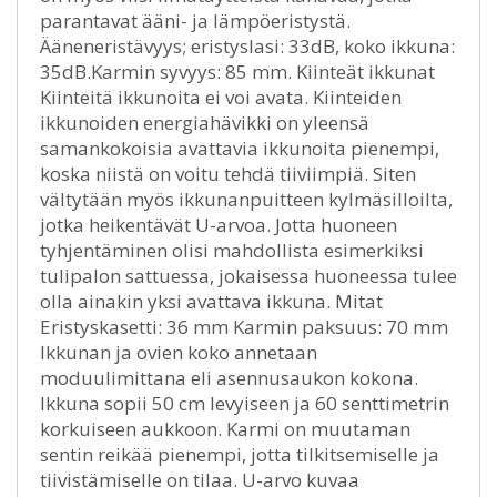
parantavat ääni- ja lämpöeristystä.
Ääneneristävyys; eristyslasi: 33dB, koko ikkuna:
35dB.Karmin syvyys: 85 mm. Kiinteät ikkunat
Kiinteitä ikkunoita ei voi avata. Kiinteiden
ikkunoiden energiahävikki on yleensä
samankokoisia avattavia ikkunoita pienempi,
koska niistä on voitu tehdä tiiviimpiä. Siten
vältytään myös ikkunanpuitteen kylmäsilloilta,
jotka heikentävät U-arvoa. Jotta huoneen
tyhjentäminen olisi mahdollista esimerkiksi
tulipalon sattuessa, jokaisessa huoneessa tulee
olla ainakin yksi avattava ikkuna. Mitat
Eristyskasetti: 36 mm Karmin paksuus: 70 mm
Ikkunan ja ovien koko annetaan
moduulimittana eli asennusaukon kokona.
Ikkuna sopii 50 cm levyiseen ja 60 senttimetrin
korkuiseen aukkoon. Karmi on muutaman
sentin reikää pienempi, jotta tilkitsemiselle ja
tiivistämiselle on tilaa. U-arvo kuvaa