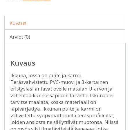
Kuvaus
Arviot (0)
Kuvaus
Ikkuna, jossa on puite ja karmi.
Teräsvahvistettu PVC-muovi ja 3-kertainen
eristyslasi antavat ovelle matalan U-arvon ja
vähentää kunnossapidon tarvetta. Ikkunaa ei
tarvitse maalata, koska materiaali on
läpivärjättyä. Ikkunan puite ja karmi on
vahvistettu syöpymättömillä teräsprofiileilla,
joiden ansiosta ne säilyttävät muotonsa. Niissä
on myös viisi ilmatäytteistä kanavaa, jotka