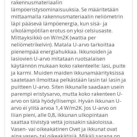
rakennusmateriaalin
lämpöeristysominaisuuksia. Se määritetään
mittaamalla rakennusmateriaalin neliömetrin
läpi pääsevä lämpöenergia, kun sisä- ja
ulkolämpötilan erotus on yksi celsiusaste.
Mittayksikkö on W/m2K (wattia per
neliömetrikelvin). Matala U-arvo tarkoittaa
pienempää energiahukkaa. Ikkunoiden ja
lasiovien U-arvo mitataan ruotsalaisen
käytännön mukaan koko rakenteelle: lasi, puite
ja karmi. Muiden maiden ikkunamäärityksissä
saatetaan ilmoittaa pelkästään lasin tai lasin ja
puitteen U-arvo. Siten ikkunalle saadaan usein
parempi eristysarvo, mutta koko rakenteen U-
arvo on tätä hyödyllisempi. Hyvän ikkunan U-
arvo ei ylitä arvoa 1,4 W/m2K. Jos U-arvo on
liian pieni, alle 0,8, ikkunan ulkopintaan
saattaa tiivistyä vettä joissakin sääoloissa.
Vasen- vai oikeakätinen Ovet ja ikkunat ovat
aina vasen- tai oikeakätisiä. Mikäli sarana on