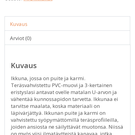
Kuvaus
Arviot (0)
Kuvaus
Ikkuna, jossa on puite ja karmi.
Teräsvahvistettu PVC-muovi ja 3-kertainen
eristyslasi antavat ovelle matalan U-arvon ja
vähentää kunnossapidon tarvetta. Ikkunaa ei
tarvitse maalata, koska materiaali on
läpivärjättyä. Ikkunan puite ja karmi on
vahvistettu syöpymättömillä teräsprofiileilla,
joiden ansiosta ne säilyttävät muotonsa. Niissä
on myös viisi ilmatäytteistä kanavaa, jotka