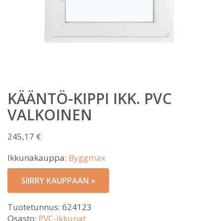
KÄÄNTÖ-KIPPI IKK. PVC
VALKOINEN
245,17
€
Ikkunakauppa:
Byggmax
SIIRRY KAUPPAAN »
Tuotetunnus:
624123
Osasto:
PVC-ikkunat