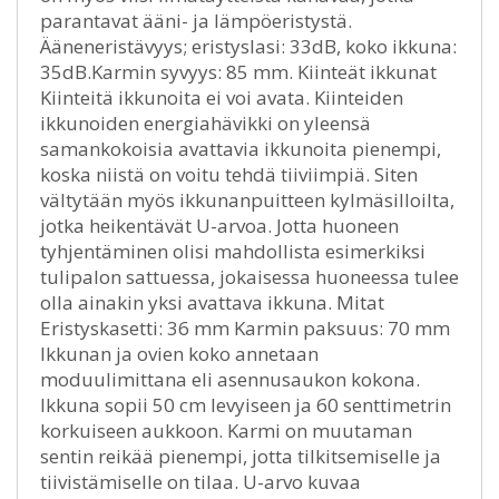
parantavat ääni- ja lämpöeristystä.
Ääneneristävyys; eristyslasi: 33dB, koko ikkuna:
35dB.Karmin syvyys: 85 mm. Kiinteät ikkunat
Kiinteitä ikkunoita ei voi avata. Kiinteiden
ikkunoiden energiahävikki on yleensä
samankokoisia avattavia ikkunoita pienempi,
koska niistä on voitu tehdä tiiviimpiä. Siten
vältytään myös ikkunanpuitteen kylmäsilloilta,
jotka heikentävät U-arvoa. Jotta huoneen
tyhjentäminen olisi mahdollista esimerkiksi
tulipalon sattuessa, jokaisessa huoneessa tulee
olla ainakin yksi avattava ikkuna. Mitat
Eristyskasetti: 36 mm Karmin paksuus: 70 mm
Ikkunan ja ovien koko annetaan
moduulimittana eli asennusaukon kokona.
Ikkuna sopii 50 cm levyiseen ja 60 senttimetrin
korkuiseen aukkoon. Karmi on muutaman
sentin reikää pienempi, jotta tilkitsemiselle ja
tiivistämiselle on tilaa. U-arvo kuvaa