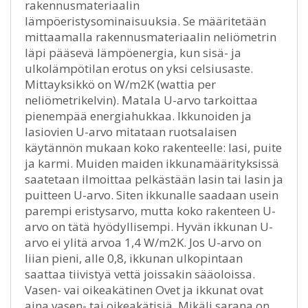
rakennusmateriaalin
lämpöeristysominaisuuksia. Se määritetään
mittaamalla rakennusmateriaalin neliömetrin
läpi pääsevä lämpöenergia, kun sisä- ja
ulkolämpötilan erotus on yksi celsiusaste.
Mittayksikkö on W/m2K (wattia per
neliömetrikelvin). Matala U-arvo tarkoittaa
pienempää energiahukkaa. Ikkunoiden ja
lasiovien U-arvo mitataan ruotsalaisen
käytännön mukaan koko rakenteelle: lasi, puite
ja karmi. Muiden maiden ikkunamäärityksissä
saatetaan ilmoittaa pelkästään lasin tai lasin ja
puitteen U-arvo. Siten ikkunalle saadaan usein
parempi eristysarvo, mutta koko rakenteen U-
arvo on tätä hyödyllisempi. Hyvän ikkunan U-
arvo ei ylitä arvoa 1,4 W/m2K. Jos U-arvo on
liian pieni, alle 0,8, ikkunan ulkopintaan
saattaa tiivistyä vettä joissakin sääoloissa.
Vasen- vai oikeakätinen Ovet ja ikkunat ovat
aina vasen- tai oikeakätisiä. Mikäli sarana on