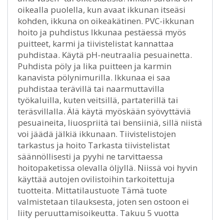
oikealla puolella, kun avaat ikkunan itseäsi
kohden, ikkuna on oikeakätinen. PVC-ikkunan
hoito ja puhdistus Ikkunaa pestäessä myös
puitteet, karmi ja tiivistelistat kannattaa
puhdistaa. Käytä pH-neutraalia pesuainetta.
Puhdista pöly ja lika puitteen ja karmin
kanavista pölynimurilla. Ikkunaa ei saa
puhdistaa terävillä tai naarmuttavilla
työkaluilla, kuten veitsillä, partaterillä tai
teräsvillalla. Älä käytä myöskään syövyttäviä
pesuaineita, liuospriitä tai bensiiniä, sillä niistä
voi jäädä jälkiä ikkunaan. Tiivistelistojen
tarkastus ja hoito Tarkasta tiivistelistat
säännöllisesti ja pyyhi ne tarvittaessa
hoitopaketissa olevalla öljyllä. Niissä voi hyvin
käyttää autojen ovilistoihin tarkoitettuja
tuotteita. Mittatilaustuote Tämä tuote
valmistetaan tilauksesta, joten sen ostoon ei
liity peruuttamisoikeutta. Takuu 5 vuotta