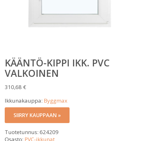
KÄÄNTÖ-KIPPI IKK. PVC
VALKOINEN
310,68
€
Ikkunakauppa:
Byggmax
SIIRRY KAUPPAAN »
Tuotetunnus:
624209
Osasto:
PVC-ikkunat