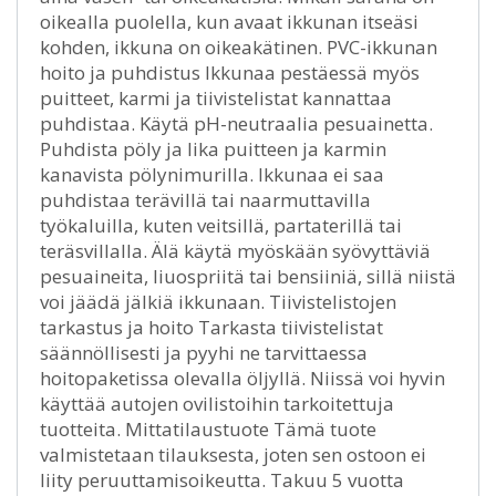
oikealla puolella, kun avaat ikkunan itseäsi
kohden, ikkuna on oikeakätinen. PVC-ikkunan
hoito ja puhdistus Ikkunaa pestäessä myös
puitteet, karmi ja tiivistelistat kannattaa
puhdistaa. Käytä pH-neutraalia pesuainetta.
Puhdista pöly ja lika puitteen ja karmin
kanavista pölynimurilla. Ikkunaa ei saa
puhdistaa terävillä tai naarmuttavilla
työkaluilla, kuten veitsillä, partaterillä tai
teräsvillalla. Älä käytä myöskään syövyttäviä
pesuaineita, liuospriitä tai bensiiniä, sillä niistä
voi jäädä jälkiä ikkunaan. Tiivistelistojen
tarkastus ja hoito Tarkasta tiivistelistat
säännöllisesti ja pyyhi ne tarvittaessa
hoitopaketissa olevalla öljyllä. Niissä voi hyvin
käyttää autojen ovilistoihin tarkoitettuja
tuotteita. Mittatilaustuote Tämä tuote
valmistetaan tilauksesta, joten sen ostoon ei
liity peruuttamisoikeutta. Takuu 5 vuotta