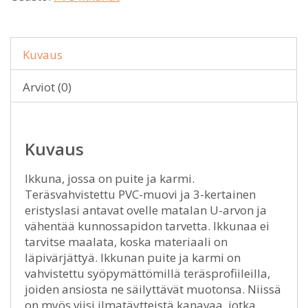
Kuvaus
Arviot (0)
Kuvaus
Ikkuna, jossa on puite ja karmi.
Teräsvahvistettu PVC-muovi ja 3-kertainen
eristyslasi antavat ovelle matalan U-arvon ja
vähentää kunnossapidon tarvetta. Ikkunaa ei
tarvitse maalata, koska materiaali on
läpivärjättyä. Ikkunan puite ja karmi on
vahvistettu syöpymättömillä teräsprofiileilla,
joiden ansiosta ne säilyttävät muotonsa. Niissä
on myös viisi ilmatäytteistä kanavaa, jotka