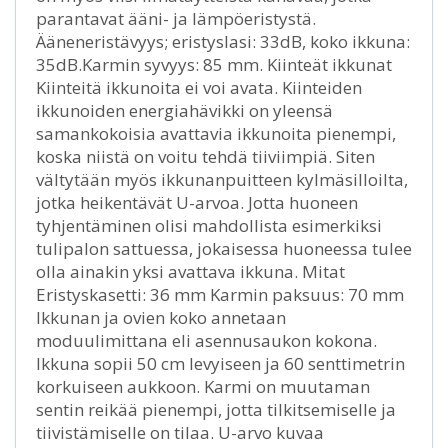
parantavat ääni- ja lämpöeristystä.
Ääneneristävyys; eristyslasi: 33dB, koko ikkuna:
35dB.Karmin syvyys: 85 mm. Kiinteät ikkunat
Kiinteitä ikkunoita ei voi avata. Kiinteiden
ikkunoiden energiahävikki on yleensä
samankokoisia avattavia ikkunoita pienempi,
koska niistä on voitu tehdä tiiviimpiä. Siten
vältytään myös ikkunanpuitteen kylmäsilloilta,
jotka heikentävät U-arvoa. Jotta huoneen
tyhjentäminen olisi mahdollista esimerkiksi
tulipalon sattuessa, jokaisessa huoneessa tulee
olla ainakin yksi avattava ikkuna. Mitat
Eristyskasetti: 36 mm Karmin paksuus: 70 mm
Ikkunan ja ovien koko annetaan
moduulimittana eli asennusaukon kokona.
Ikkuna sopii 50 cm levyiseen ja 60 senttimetrin
korkuiseen aukkoon. Karmi on muutaman
sentin reikää pienempi, jotta tilkitsemiselle ja
tiivistämiselle on tilaa. U-arvo kuvaa