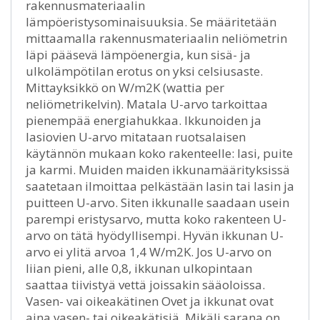
rakennusmateriaalin
lämpöeristysominaisuuksia. Se määritetään
mittaamalla rakennusmateriaalin neliömetrin
läpi pääsevä lämpöenergia, kun sisä- ja
ulkolämpötilan erotus on yksi celsiusaste.
Mittayksikkö on W/m2K (wattia per
neliömetrikelvin). Matala U-arvo tarkoittaa
pienempää energiahukkaa. Ikkunoiden ja
lasiovien U-arvo mitataan ruotsalaisen
käytännön mukaan koko rakenteelle: lasi, puite
ja karmi. Muiden maiden ikkunamäärityksissä
saatetaan ilmoittaa pelkästään lasin tai lasin ja
puitteen U-arvo. Siten ikkunalle saadaan usein
parempi eristysarvo, mutta koko rakenteen U-
arvo on tätä hyödyllisempi. Hyvän ikkunan U-
arvo ei ylitä arvoa 1,4 W/m2K. Jos U-arvo on
liian pieni, alle 0,8, ikkunan ulkopintaan
saattaa tiivistyä vettä joissakin sääoloissa.
Vasen- vai oikeakätinen Ovet ja ikkunat ovat
aina vasen- tai oikeakätisiä. Mikäli sarana on