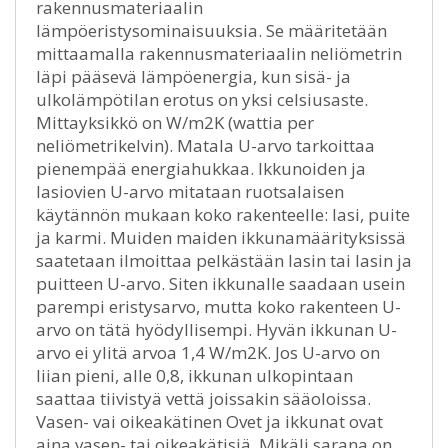
rakennusmateriaalin
lämpöeristysominaisuuksia. Se määritetään
mittaamalla rakennusmateriaalin neliömetrin
läpi pääsevä lämpöenergia, kun sisä- ja
ulkolämpötilan erotus on yksi celsiusaste.
Mittayksikkö on W/m2K (wattia per
neliömetrikelvin). Matala U-arvo tarkoittaa
pienempää energiahukkaa. Ikkunoiden ja
lasiovien U-arvo mitataan ruotsalaisen
käytännön mukaan koko rakenteelle: lasi, puite
ja karmi. Muiden maiden ikkunamäärityksissä
saatetaan ilmoittaa pelkästään lasin tai lasin ja
puitteen U-arvo. Siten ikkunalle saadaan usein
parempi eristysarvo, mutta koko rakenteen U-
arvo on tätä hyödyllisempi. Hyvän ikkunan U-
arvo ei ylitä arvoa 1,4 W/m2K. Jos U-arvo on
liian pieni, alle 0,8, ikkunan ulkopintaan
saattaa tiivistyä vettä joissakin sääoloissa.
Vasen- vai oikeakätinen Ovet ja ikkunat ovat
aina vasen- tai oikeakätisiä. Mikäli sarana on