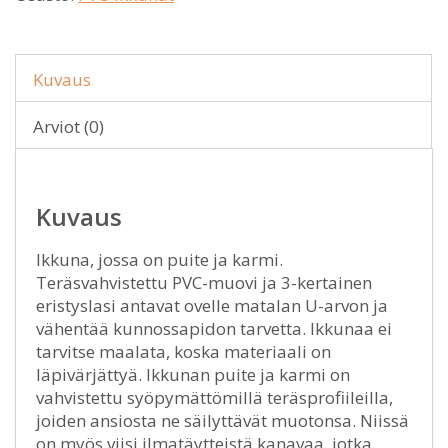
Kuvaus
Arviot (0)
Kuvaus
Ikkuna, jossa on puite ja karmi.
Teräsvahvistettu PVC-muovi ja 3-kertainen
eristyslasi antavat ovelle matalan U-arvon ja
vähentää kunnossapidon tarvetta. Ikkunaa ei
tarvitse maalata, koska materiaali on
läpivärjättyä. Ikkunan puite ja karmi on
vahvistettu syöpymättömillä teräsprofiileilla,
joiden ansiosta ne säilyttävät muotonsa. Niissä
on myös viisi ilmatäytteistä kanavaa, jotka