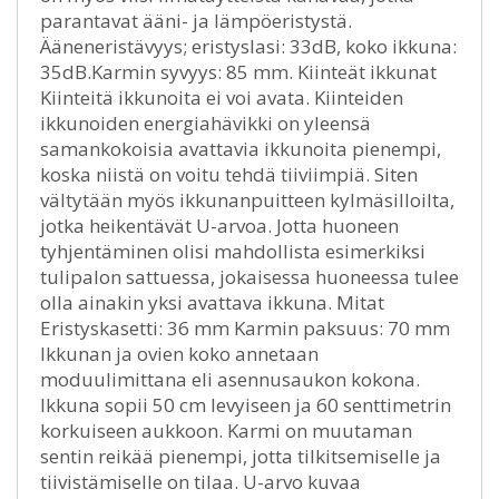
parantavat ääni- ja lämpöeristystä.
Ääneneristävyys; eristyslasi: 33dB, koko ikkuna:
35dB.Karmin syvyys: 85 mm. Kiinteät ikkunat
Kiinteitä ikkunoita ei voi avata. Kiinteiden
ikkunoiden energiahävikki on yleensä
samankokoisia avattavia ikkunoita pienempi,
koska niistä on voitu tehdä tiiviimpiä. Siten
vältytään myös ikkunanpuitteen kylmäsilloilta,
jotka heikentävät U-arvoa. Jotta huoneen
tyhjentäminen olisi mahdollista esimerkiksi
tulipalon sattuessa, jokaisessa huoneessa tulee
olla ainakin yksi avattava ikkuna. Mitat
Eristyskasetti: 36 mm Karmin paksuus: 70 mm
Ikkunan ja ovien koko annetaan
moduulimittana eli asennusaukon kokona.
Ikkuna sopii 50 cm levyiseen ja 60 senttimetrin
korkuiseen aukkoon. Karmi on muutaman
sentin reikää pienempi, jotta tilkitsemiselle ja
tiivistämiselle on tilaa. U-arvo kuvaa