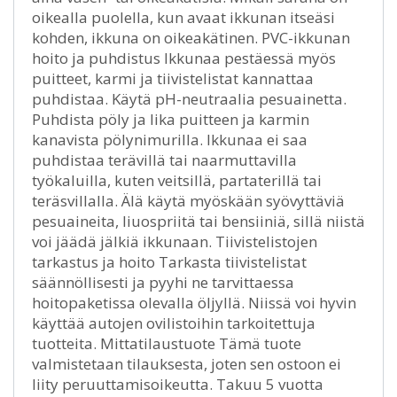
oikealla puolella, kun avaat ikkunan itseäsi
kohden, ikkuna on oikeakätinen. PVC-ikkunan
hoito ja puhdistus Ikkunaa pestäessä myös
puitteet, karmi ja tiivistelistat kannattaa
puhdistaa. Käytä pH-neutraalia pesuainetta.
Puhdista pöly ja lika puitteen ja karmin
kanavista pölynimurilla. Ikkunaa ei saa
puhdistaa terävillä tai naarmuttavilla
työkaluilla, kuten veitsillä, partaterillä tai
teräsvillalla. Älä käytä myöskään syövyttäviä
pesuaineita, liuospriitä tai bensiiniä, sillä niistä
voi jäädä jälkiä ikkunaan. Tiivistelistojen
tarkastus ja hoito Tarkasta tiivistelistat
säännöllisesti ja pyyhi ne tarvittaessa
hoitopaketissa olevalla öljyllä. Niissä voi hyvin
käyttää autojen ovilistoihin tarkoitettuja
tuotteita. Mittatilaustuote Tämä tuote
valmistetaan tilauksesta, joten sen ostoon ei
liity peruuttamisoikeutta. Takuu 5 vuotta