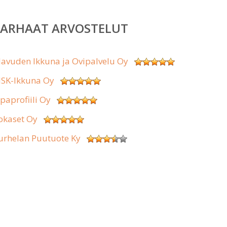
PARHAAT ARVOSTELUT
lavuden Ikkuna ja Ovipalvelu Oy
SK-Ikkuna Oy
ipaprofiili Oy
okaset Oy
urhelan Puutuote Ky