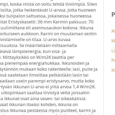
i, koska niistä on voitu tehdä tiiviimpiä. Siten
oilta, jotka heikentävät U-arvoa. Jotta huoneen
ksi tulipalon sattuessa, jokaisessa huoneessa
Mitat Eristyskasetti: 36 mm Karmin paksuus: 70
uulimittana eli asennusaukon kokona. Ikkuna
A
n korkuiseen aukkoon. Karmi on muutaman sentin
iivistämiselle on tilaa. U-arvo kuvaa
M
isuuksia. Se määritetään mittaamalla
L
äsevä lämpöenergia, kun sisä- ja
e. Mittayksikkö on W/m2K (wattia per
P
ttaa pienempää energiahukkaa. Ikkunoiden ja
äytännön mukaan koko rakenteelle: lasi, puite ja
K
ä saatetaan ilmoittaa pelkästään lasin tai
e saadaan usein parempi eristysarvo, mutta koko
Hyvän ikkunan U-arvo ei ylitä arvoa 1,4 W/m2K.
n ulkopintaan saattaa tiivistyä vettä joissakin
a ikkunat ovat aina vasen- tai oikeakätisiä.
avaat ikkunan itseäsi kohden, ikkuna on
stus Ikkunaa pestäessä myös puitteet, karmi ja