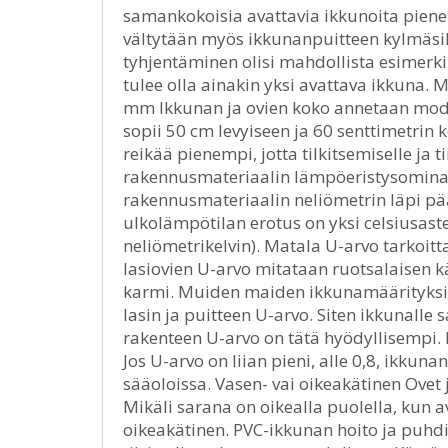
samankokoisia avattavia ikkunoita pienemp
vältytään myös ikkunanpuitteen kylmäsill
tyhjentäminen olisi mahdollista esimerki
tulee olla ainakin yksi avattava ikkuna. 
mm Ikkunan ja ovien koko annetaan mod
sopii 50 cm levyiseen ja 60 senttimetri
reikää pienempi, jotta tilkitsemiselle ja t
rakennusmateriaalin lämpöeristysomina
rakennusmateriaalin neliömetrin läpi pä
ulkolämpötilan erotus on yksi celsiusast
neliömetrikelvin). Matala U-arvo tarkoi
lasiovien U-arvo mitataan ruotsalaisen k
karmi. Muiden maiden ikkunamäärityksiss
lasin ja puitteen U-arvo. Siten ikkunall
rakenteen U-arvo on tätä hyödyllisempi. 
Jos U-arvo on liian pieni, alle 0,8, ikkuna
sääoloissa. Vasen- vai oikeakätinen Ovet j
Mikäli sarana on oikealla puolella, kun 
oikeakätinen. PVC-ikkunan hoito ja puhdi