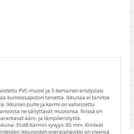
vistettu PVC-muovi ja 3-kertainen eristyslasi
ää kunnossapidon tarvetta. Ikkunaa ei tarvitse
ä. Ikkunan puite ja karmi on vahvistettu
 ansiosta ne säilyttävät muotonsa. Niissä on
parantavat ääni- ja lämpöeristystä.
 ikkuna: 35dB.Karmin syvyys: 85 mm. Kiinteät
 Kiinteiden ikkunoiden energiahävikki on yleensä