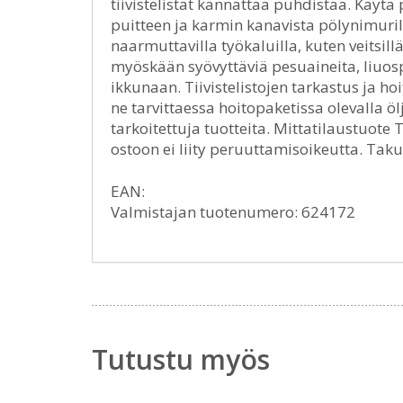
tiivistelistat kannattaa puhdistaa. Käytä
puitteen ja karmin kanavista pölynimurill
naarmuttavilla työkaluilla, kuten veitsillä,
myöskään syövyttäviä pesuaineita, liuosprii
ikkunaan. Tiivistelistojen tarkastus ja hoi
ne tarvittaessa hoitopaketissa olevalla ölj
tarkoitettuja tuotteita. Mittatilaustuote
ostoon ei liity peruuttamisoikeutta. Tak
EAN:
Valmistajan tuotenumero: 624172
Tutustu myös