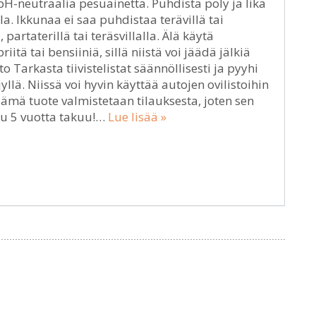
 pH-neutraalia pesuainetta. Puhdista pöly ja lika
a. Ikkunaa ei saa puhdistaa terävillä tai
 partaterillä tai teräsvillalla. Älä käytä
tä tai bensiiniä, sillä niistä voi jäädä jälkiä
to Tarkasta tiivistelistat säännöllisesti ja pyyhi
yllä. Niissä voi hyvin käyttää autojen ovilistoihin
 Tämä tuote valmistetaan tilauksesta, joten sen
uu 5 vuotta takuu!…
Lue lisää »