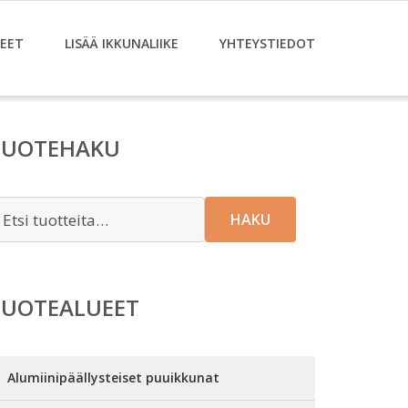
EET
LISÄÄ IKKUNALIIKE
YHTEYSTIEDOT
TUOTEHAKU
tsi:
HAKU
TUOTEALUEET
Alumiinipäällysteiset puuikkunat