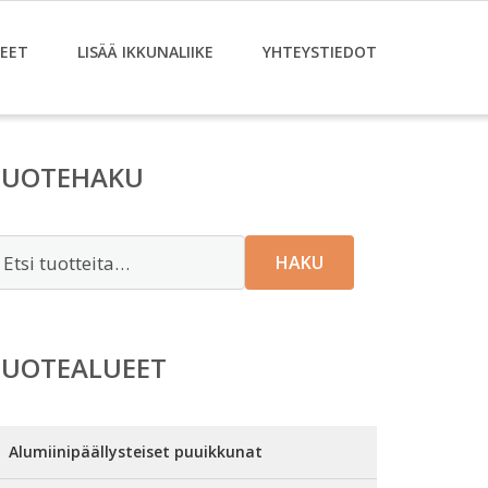
EET
LISÄÄ IKKUNALIIKE
YHTEYSTIEDOT
TUOTEHAKU
tsi:
HAKU
TUOTEALUEET
Alumiinipäällysteiset puuikkunat