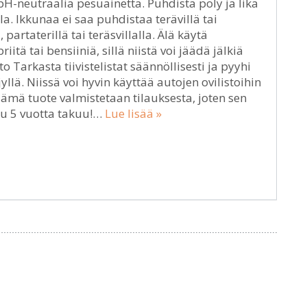
 pH-neutraalia pesuainetta. Puhdista pöly ja lika
a. Ikkunaa ei saa puhdistaa terävillä tai
 partaterillä tai teräsvillalla. Älä käytä
tä tai bensiiniä, sillä niistä voi jäädä jälkiä
to Tarkasta tiivistelistat säännöllisesti ja pyyhi
yllä. Niissä voi hyvin käyttää autojen ovilistoihin
 Tämä tuote valmistetaan tilauksesta, joten sen
uu 5 vuotta takuu!…
Lue lisää »