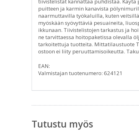
tiivistelistat kannattaa puhdistaa. Käytä
puitteen ja karmin kanavista pölynimurill
naarmuttavilla työkaluilla, kuten veitsillä,
myöskään syövyttäviä pesuaineita, liuosprii
ikkunaan. Tiivistelistojen tarkastus ja hoi
ne tarvittaessa hoitopaketissa olevalla ölj
tarkoitettuja tuotteita. Mittatilaustuote
ostoon ei liity peruuttamisoikeutta. Tak
EAN:
Valmistajan tuotenumero: 624121
Tutustu myös