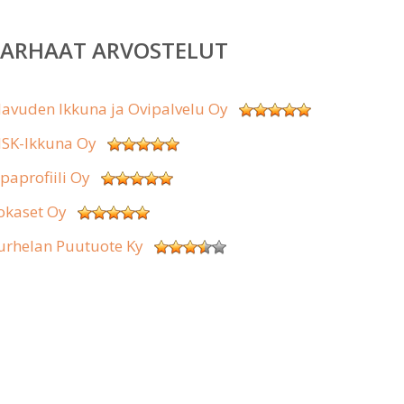
PARHAAT ARVOSTELUT
lavuden Ikkuna ja Ovipalvelu Oy
SK-Ikkuna Oy
ipaprofiili Oy
okaset Oy
urhelan Puutuote Ky