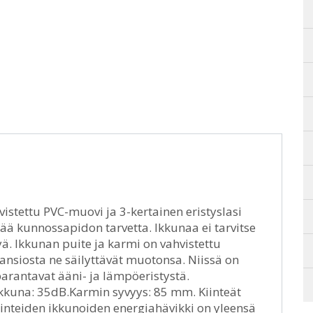
vistettu PVC-muovi ja 3-kertainen eristyslasi
ää kunnossapidon tarvetta. Ikkunaa ei tarvitse
ä. Ikkunan puite ja karmi on vahvistettu
 ansiosta ne säilyttävät muotonsa. Niissä on
parantavat ääni- ja lämpöeristystä.
 ikkuna: 35dB.Karmin syvyys: 85 mm. Kiinteät
 Kiinteiden ikkunoiden energiahävikki on yleensä