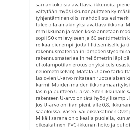
samankokoisia avattavia ikkunoita pienemp
vältytään myös ikkunanpuitteen kylmäsill
tyhjentäminen olisi mahdollista esimerki
tulee olla ainakin yksi avattava ikkuna. 
mm Ikkunan ja ovien koko annetaan mod
sopii 50 cm levyiseen ja 60 senttimetri
reikää pienempi, jotta tilkitsemiselle ja t
rakennusmateriaalin lämpöeristysomina
rakennusmateriaalin neliömetrin läpi pä
ulkolämpötilan erotus on yksi celsiusast
neliömetrikelvin). Matala U-arvo tarkoi
lasiovien U-arvo mitataan ruotsalaisen k
karmi. Muiden maiden ikkunamäärityksiss
lasin ja puitteen U-arvo. Siten ikkunall
rakenteen U-arvo on tätä hyödyllisempi. 
Jos U-arvo on liian pieni, alle 0,8, ikkuna
sääoloissa. Vasen- vai oikeakätinen Ovet j
Mikäli sarana on oikealla puolella, kun 
oikeakätinen. PVC-ikkunan hoito ja puhdi