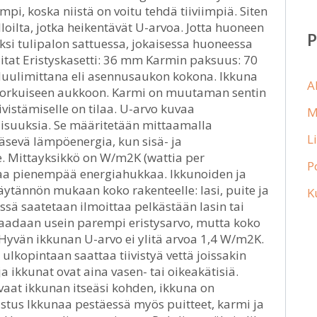
i, koska niistä on voitu tehdä tiiviimpiä. Siten
oilta, jotka heikentävät U-arvoa. Jotta huoneen
ksi tulipalon sattuessa, jokaisessa huoneessa
Mitat Eristyskasetti: 36 mm Karmin paksuus: 70
uulimittana eli asennusaukon kokona. Ikkuna
A
n korkuiseen aukkoon. Karmi on muutaman sentin
iivistämiselle on tilaa. U-arvo kuvaa
M
isuuksia. Se määritetään mittaamalla
L
äsevä lämpöenergia, kun sisä- ja
e. Mittayksikkö on W/m2K (wattia per
P
ttaa pienempää energiahukkaa. Ikkunoiden ja
äytännön mukaan koko rakenteelle: lasi, puite ja
K
ä saatetaan ilmoittaa pelkästään lasin tai
e saadaan usein parempi eristysarvo, mutta koko
Hyvän ikkunan U-arvo ei ylitä arvoa 1,4 W/m2K.
n ulkopintaan saattaa tiivistyä vettä joissakin
a ikkunat ovat aina vasen- tai oikeakätisiä.
avaat ikkunan itseäsi kohden, ikkuna on
stus Ikkunaa pestäessä myös puitteet, karmi ja