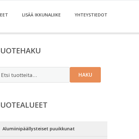
EET
LISÄÄ IKKUNALIIKE
YHTEYSTIEDOT
TUOTEHAKU
tsi:
HAKU
TUOTEALUEET
Alumiinipäällysteiset puuikkunat