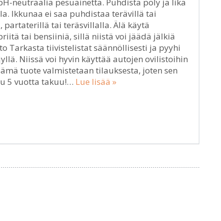
 pH-neutraalia pesuainetta. Puhdista pöly ja lika
a. Ikkunaa ei saa puhdistaa terävillä tai
 partaterillä tai teräsvillalla. Älä käytä
tä tai bensiiniä, sillä niistä voi jäädä jälkiä
to Tarkasta tiivistelistat säännöllisesti ja pyyhi
yllä. Niissä voi hyvin käyttää autojen ovilistoihin
 Tämä tuote valmistetaan tilauksesta, joten sen
uu 5 vuotta takuu!…
Lue lisää »