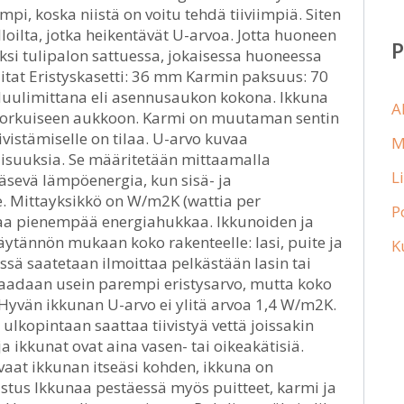
i, koska niistä on voitu tehdä tiiviimpiä. Siten
oilta, jotka heikentävät U-arvoa. Jotta huoneen
ksi tulipalon sattuessa, jokaisessa huoneessa
Mitat Eristyskasetti: 36 mm Karmin paksuus: 70
uulimittana eli asennusaukon kokona. Ikkuna
A
n korkuiseen aukkoon. Karmi on muutaman sentin
iivistämiselle on tilaa. U-arvo kuvaa
M
isuuksia. Se määritetään mittaamalla
L
äsevä lämpöenergia, kun sisä- ja
e. Mittayksikkö on W/m2K (wattia per
P
ttaa pienempää energiahukkaa. Ikkunoiden ja
äytännön mukaan koko rakenteelle: lasi, puite ja
K
ä saatetaan ilmoittaa pelkästään lasin tai
e saadaan usein parempi eristysarvo, mutta koko
Hyvän ikkunan U-arvo ei ylitä arvoa 1,4 W/m2K.
n ulkopintaan saattaa tiivistyä vettä joissakin
a ikkunat ovat aina vasen- tai oikeakätisiä.
avaat ikkunan itseäsi kohden, ikkuna on
stus Ikkunaa pestäessä myös puitteet, karmi ja