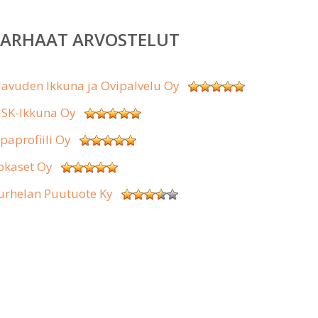
PARHAAT ARVOSTELUT
lavuden Ikkuna ja Ovipalvelu Oy
SK-Ikkuna Oy
ipaprofiili Oy
okaset Oy
urhelan Puutuote Ky