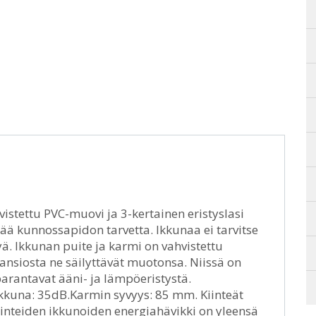
vistettu PVC-muovi ja 3-kertainen eristyslasi
ää kunnossapidon tarvetta. Ikkunaa ei tarvitse
ä. Ikkunan puite ja karmi on vahvistettu
 ansiosta ne säilyttävät muotonsa. Niissä on
parantavat ääni- ja lämpöeristystä.
 ikkuna: 35dB.Karmin syvyys: 85 mm. Kiinteät
 Kiinteiden ikkunoiden energiahävikki on yleensä