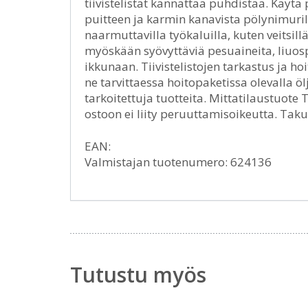
tiivistelistat kannattaa puhdistaa. Käytä
puitteen ja karmin kanavista pölynimurill
naarmuttavilla työkaluilla, kuten veitsillä,
myöskään syövyttäviä pesuaineita, liuosprii
ikkunaan. Tiivistelistojen tarkastus ja hoi
ne tarvittaessa hoitopaketissa olevalla ölj
tarkoitettuja tuotteita. Mittatilaustuote
ostoon ei liity peruuttamisoikeutta. Tak
EAN:
Valmistajan tuotenumero: 624136
Tutustu myös