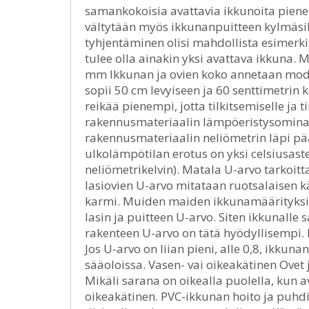
samankokoisia avattavia ikkunoita pienemp
vältytään myös ikkunanpuitteen kylmäsill
tyhjentäminen olisi mahdollista esimerki
tulee olla ainakin yksi avattava ikkuna. 
mm Ikkunan ja ovien koko annetaan mod
sopii 50 cm levyiseen ja 60 senttimetri
reikää pienempi, jotta tilkitsemiselle ja t
rakennusmateriaalin lämpöeristysomina
rakennusmateriaalin neliömetrin läpi pä
ulkolämpötilan erotus on yksi celsiusast
neliömetrikelvin). Matala U-arvo tarkoi
lasiovien U-arvo mitataan ruotsalaisen k
karmi. Muiden maiden ikkunamäärityksiss
lasin ja puitteen U-arvo. Siten ikkunall
rakenteen U-arvo on tätä hyödyllisempi. 
Jos U-arvo on liian pieni, alle 0,8, ikkuna
sääoloissa. Vasen- vai oikeakätinen Ovet j
Mikäli sarana on oikealla puolella, kun 
oikeakätinen. PVC-ikkunan hoito ja puhdi