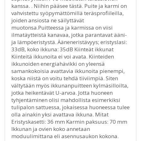
kanssa. . Niihin pääsee tästä. Puite ja karmi on
vahvistettu syöpymättömillä teräsprofiileilla,
joiden ansiosta ne säilyttävät
muotonsa.Puitteessa ja karmissa on viisi
ilmatäytteistä kanavaa, jotka parantavat ääni-
ja lämpöeristystä. Ääneneristävyys; eristyslasi:
33dB, koko ikkuna: 35dB Kiinteät ikkunat
Kiinteitä ikkunoita ei voi avata. Kiinteiden
ikkunoiden energiahävikki on yleensä
samankokoisia avattavia ikkunoita pienempi,
koska niistä on voitu tehdä tiiviimpiä. Siten
vältytään myös ikkunanpuitteen kylmäsilloilta,
jotka heikentävät U-arvoa. Jotta huoneen
tyhjentäminen olisi mahdollista esimerkiksi
tulipalon sattuessa, jokaisessa huoneessa tulee
olla ainakin yksi avattava ikkuna. Mitat
Eristyskasetti: 36 mm Karmin paksuus: 70 mm
Ikkunan ja ovien koko annetaan
moduulimittana eli asennusaukon kokona.