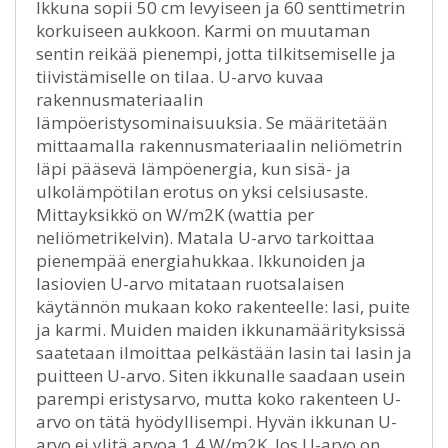
Ikkuna sopii 50 cm levyiseen ja 60 senttimetrin
korkuiseen aukkoon. Karmi on muutaman
sentin reikää pienempi, jotta tilkitsemiselle ja
tiivistämiselle on tilaa. U-arvo kuvaa
rakennusmateriaalin
lämpöeristysominaisuuksia. Se määritetään
mittaamalla rakennusmateriaalin neliömetrin
läpi pääsevä lämpöenergia, kun sisä- ja
ulkolämpötilan erotus on yksi celsiusaste.
Mittayksikkö on W/m2K (wattia per
neliömetrikelvin). Matala U-arvo tarkoittaa
pienempää energiahukkaa. Ikkunoiden ja
lasiovien U-arvo mitataan ruotsalaisen
käytännön mukaan koko rakenteelle: lasi, puite
ja karmi. Muiden maiden ikkunamäärityksissä
saatetaan ilmoittaa pelkästään lasin tai lasin ja
puitteen U-arvo. Siten ikkunalle saadaan usein
parempi eristysarvo, mutta koko rakenteen U-
arvo on tätä hyödyllisempi. Hyvän ikkunan U-
arvo ei ylitä arvoa 1,4 W/m2K. Jos U-arvo on