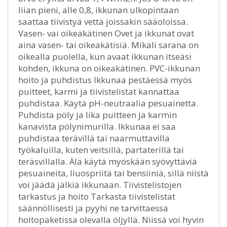
liian pieni, alle 0,8, ikkunan ulkopintaan
saattaa tiivistyä vettä joissakin sääoloissa.
Vasen- vai oikeakätinen Ovet ja ikkunat ovat
aina vasen- tai oikeakätisiä. Mikäli sarana on
oikealla puolella, kun avaat ikkunan itseäsi
kohden, ikkuna on oikeakätinen. PVC-ikkunan
hoito ja puhdistus Ikkunaa pestäessä myös
puitteet, karmi ja tiivistelistat kannattaa
puhdistaa. Käytä pH-neutraalia pesuainetta.
Puhdista pöly ja lika puitteen ja karmin
kanavista pölynimurilla. Ikkunaa ei saa
puhdistaa terävillä tai naarmuttavilla
työkaluilla, kuten veitsillä, partaterillä tai
teräsvillalla. Älä käytä myöskään syövyttäviä
pesuaineita, liuospriitä tai bensiiniä, sillä niistä
voi jäädä jälkiä ikkunaan. Tiivistelistojen
tarkastus ja hoito Tarkasta tiivistelistat
säännöllisesti ja pyyhi ne tarvittaessa
hoitopaketissa olevalla öljyllä. Niissä voi hyvin