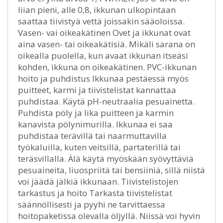
liian pieni, alle 0,8, ikkunan ulkopintaan
saattaa tiivistyä vettä joissakin sääoloissa.
Vasen- vai oikeakätinen Ovet ja ikkunat ovat
aina vasen- tai oikeakätisiä. Mikäli sarana on
oikealla puolella, kun avaat ikkunan itseäsi
kohden, ikkuna on oikeakätinen. PVC-ikkunan
hoito ja puhdistus Ikkunaa pestäessä myös
puitteet, karmi ja tiivistelistat kannattaa
puhdistaa. Käytä pH-neutraalia pesuainetta.
Puhdista pöly ja lika puitteen ja karmin
kanavista pölynimurilla. Ikkunaa ei saa
puhdistaa terävillä tai naarmuttavilla
työkaluilla, kuten veitsillä, partaterillä tai
teräsvillalla. Älä käytä myöskään syövyttäviä
pesuaineita, liuospriitä tai bensiiniä, sillä niistä
voi jäädä jälkiä ikkunaan. Tiivistelistojen
tarkastus ja hoito Tarkasta tiivistelistat
säännöllisesti ja pyyhi ne tarvittaessa
hoitopaketissa olevalla öljyllä. Niissä voi hyvin