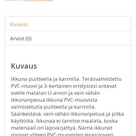
Kuvaus
Arviot (0)
Kuvaus
Ikkuna puitteella ja karmilla. Teräsvahvistettu
PVC-muovi ja 3-kertainen eristyslasi antavat
ovelle matalan U-arvon ja vain vähän
ikkunanpesua.Ikkuna PVC-muovista
valmistetulla puitteella ja karmilla.
Säänkestävä, vain vähän ikkunanpesua ja pitkä
käyttöikä. Ikkunaa ei tarvitse maalata, koska
materiaali on läpivärjättyä. Nämä ikkunat
sopivat yhteen PVC-muovisten terassiovien