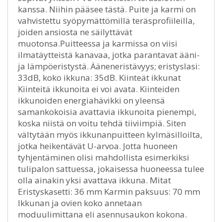
kanssa. Niihin pääsee tästä. Puite ja karmi on
vahvistettu syöpymättömillä teräsprofiileilla,
joiden ansiosta ne säilyttävät
muotonsa.Puitteessa ja karmissa on viisi
ilmatäytteistä kanavaa, jotka parantavat ääni-
ja lämpöeristystä. Ääneneristävyys; eristyslasi:
33dB, koko ikkuna: 35dB. Kiinteät ikkunat
Kiinteitä ikkunoita ei voi avata. Kiinteiden
ikkunoiden energiahävikki on yleensä
samankokoisia avattavia ikkunoita pienempi,
koska niistä on voitu tehdä tiiviimpiä. Siten
vältytään myös ikkunanpuitteen kylmäsilloilta,
jotka heikentävät U-arvoa. Jotta huoneen
tyhjentäminen olisi mahdollista esimerkiksi
tulipalon sattuessa, jokaisessa huoneessa tulee
olla ainakin yksi avattava ikkuna. Mitat
Eristyskasetti: 36 mm Karmin paksuus: 70 mm
Ikkunan ja ovien koko annetaan
moduulimittana eli asennusaukon kokona.