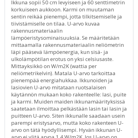
Ikkuna sopii 50 cm levyiseen ja 60 senttimetrin
korkuiseen aukkoon. Karmi on muutaman
sentin reikää pienempi, jotta tilkitsemiselle ja
tiivistämiselle on tilaa. U-arvo kuvaa
rakennusmateriaalin
lämpöeristysominaisuuksia. Se määritetään
mittaamalla rakennusmateriaalin neliömetrin
läpi pääsevä lämpöenergia, kun sisä- ja
ulkolämpötilan erotus on yksi celsiusaste.
Mittayksikkö on W/m2K (wattia per
neliömetrikelvin). Matala U-arvo tarkoittaa
pienempää energiahukkaa. Ikkunoiden ja
lasiovien U-arvo mitataan ruotsalaisen
käytännön mukaan koko rakenteelle: lasi, puite
ja karmi. Muiden maiden ikkunamäärityksissä
saatetaan ilmoittaa pelkästään lasin tai lasin ja
puitteen U-arvo. Siten ikkunalle saadaan usein
parempi eristysarvo, mutta koko rakenteen U-
arvo on tätä hyödyllisempi. Hyvän ikkunan U-
arvo ei ylitä arvoa 1,4 W/m2K. Jos U-arvo on