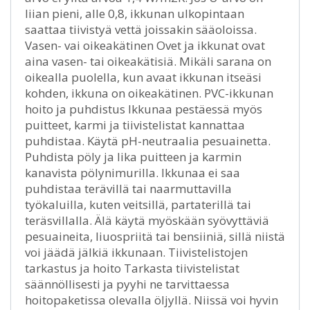
liian pieni, alle 0,8, ikkunan ulkopintaan
saattaa tiivistyä vettä joissakin sääoloissa.
Vasen- vai oikeakätinen Ovet ja ikkunat ovat
aina vasen- tai oikeakätisiä. Mikäli sarana on
oikealla puolella, kun avaat ikkunan itseäsi
kohden, ikkuna on oikeakätinen. PVC-ikkunan
hoito ja puhdistus Ikkunaa pestäessä myös
puitteet, karmi ja tiivistelistat kannattaa
puhdistaa. Käytä pH-neutraalia pesuainetta.
Puhdista pöly ja lika puitteen ja karmin
kanavista pölynimurilla. Ikkunaa ei saa
puhdistaa terävillä tai naarmuttavilla
työkaluilla, kuten veitsillä, partaterillä tai
teräsvillalla. Älä käytä myöskään syövyttäviä
pesuaineita, liuospriitä tai bensiiniä, sillä niistä
voi jäädä jälkiä ikkunaan. Tiivistelistojen
tarkastus ja hoito Tarkasta tiivistelistat
säännöllisesti ja pyyhi ne tarvittaessa
hoitopaketissa olevalla öljyllä. Niissä voi hyvin