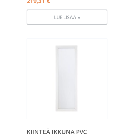
219,31
€
LUE LISÄÄ »
KIINTEÄ IKKUNA PVC