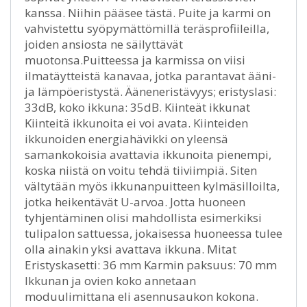
kanssa. Niihin pääsee tästä. Puite ja karmi on
vahvistettu syöpymättömillä teräsprofiileilla,
joiden ansiosta ne säilyttävät
muotonsa.Puitteessa ja karmissa on viisi
ilmatäytteistä kanavaa, jotka parantavat ääni-
ja lämpöeristystä. Ääneneristävyys; eristyslasi:
33dB, koko ikkuna: 35dB. Kiinteät ikkunat
Kiinteitä ikkunoita ei voi avata. Kiinteiden
ikkunoiden energiahävikki on yleensä
samankokoisia avattavia ikkunoita pienempi,
koska niistä on voitu tehdä tiiviimpiä. Siten
vältytään myös ikkunanpuitteen kylmäsilloilta,
jotka heikentävät U-arvoa. Jotta huoneen
tyhjentäminen olisi mahdollista esimerkiksi
tulipalon sattuessa, jokaisessa huoneessa tulee
olla ainakin yksi avattava ikkuna. Mitat
Eristyskasetti: 36 mm Karmin paksuus: 70 mm
Ikkunan ja ovien koko annetaan
moduulimittana eli asennusaukon kokona.