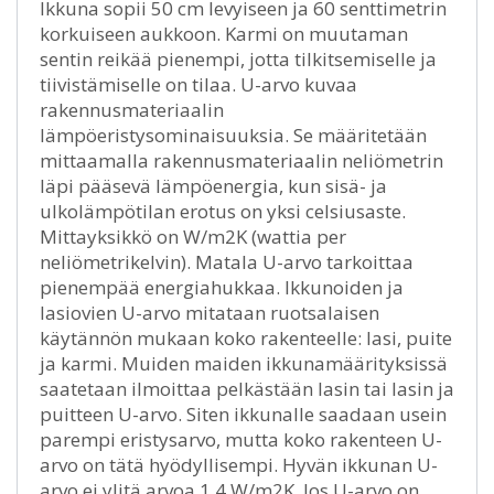
Ikkuna sopii 50 cm levyiseen ja 60 senttimetrin
korkuiseen aukkoon. Karmi on muutaman
sentin reikää pienempi, jotta tilkitsemiselle ja
tiivistämiselle on tilaa. U-arvo kuvaa
rakennusmateriaalin
lämpöeristysominaisuuksia. Se määritetään
mittaamalla rakennusmateriaalin neliömetrin
läpi pääsevä lämpöenergia, kun sisä- ja
ulkolämpötilan erotus on yksi celsiusaste.
Mittayksikkö on W/m2K (wattia per
neliömetrikelvin). Matala U-arvo tarkoittaa
pienempää energiahukkaa. Ikkunoiden ja
lasiovien U-arvo mitataan ruotsalaisen
käytännön mukaan koko rakenteelle: lasi, puite
ja karmi. Muiden maiden ikkunamäärityksissä
saatetaan ilmoittaa pelkästään lasin tai lasin ja
puitteen U-arvo. Siten ikkunalle saadaan usein
parempi eristysarvo, mutta koko rakenteen U-
arvo on tätä hyödyllisempi. Hyvän ikkunan U-
arvo ei ylitä arvoa 1,4 W/m2K. Jos U-arvo on