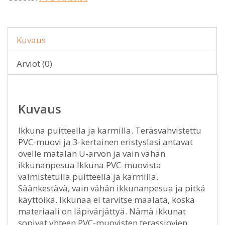
Kuvaus
Arviot (0)
Kuvaus
Ikkuna puitteella ja karmilla. Teräsvahvistettu
PVC-muovi ja 3-kertainen eristyslasi antavat
ovelle matalan U-arvon ja vain vähän
ikkunanpesua.Ikkuna PVC-muovista
valmistetulla puitteella ja karmilla.
Säänkestävä, vain vähän ikkunanpesua ja pitkä
käyttöikä. Ikkunaa ei tarvitse maalata, koska
materiaali on läpivärjättyä. Nämä ikkunat
sopivat yhteen PVC-muovisten terassiovien