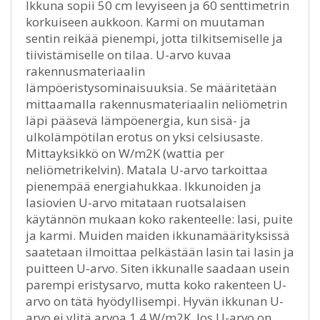
Ikkuna sopii 50 cm levyiseen ja 60 senttimetrin
korkuiseen aukkoon. Karmi on muutaman
sentin reikää pienempi, jotta tilkitsemiselle ja
tiivistämiselle on tilaa. U-arvo kuvaa
rakennusmateriaalin
lämpöeristysominaisuuksia. Se määritetään
mittaamalla rakennusmateriaalin neliömetrin
läpi pääsevä lämpöenergia, kun sisä- ja
ulkolämpötilan erotus on yksi celsiusaste.
Mittayksikkö on W/m2K (wattia per
neliömetrikelvin). Matala U-arvo tarkoittaa
pienempää energiahukkaa. Ikkunoiden ja
lasiovien U-arvo mitataan ruotsalaisen
käytännön mukaan koko rakenteelle: lasi, puite
ja karmi. Muiden maiden ikkunamäärityksissä
saatetaan ilmoittaa pelkästään lasin tai lasin ja
puitteen U-arvo. Siten ikkunalle saadaan usein
parempi eristysarvo, mutta koko rakenteen U-
arvo on tätä hyödyllisempi. Hyvän ikkunan U-
arvo ei ylitä arvoa 1,4 W/m2K. Jos U-arvo on