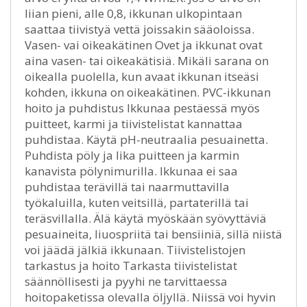
liian pieni, alle 0,8, ikkunan ulkopintaan
saattaa tiivistyä vettä joissakin sääoloissa.
Vasen- vai oikeakätinen Ovet ja ikkunat ovat
aina vasen- tai oikeakätisiä. Mikäli sarana on
oikealla puolella, kun avaat ikkunan itseäsi
kohden, ikkuna on oikeakätinen. PVC-ikkunan
hoito ja puhdistus Ikkunaa pestäessä myös
puitteet, karmi ja tiivistelistat kannattaa
puhdistaa. Käytä pH-neutraalia pesuainetta.
Puhdista pöly ja lika puitteen ja karmin
kanavista pölynimurilla. Ikkunaa ei saa
puhdistaa terävillä tai naarmuttavilla
työkaluilla, kuten veitsillä, partaterillä tai
teräsvillalla. Älä käytä myöskään syövyttäviä
pesuaineita, liuospriitä tai bensiiniä, sillä niistä
voi jäädä jälkiä ikkunaan. Tiivistelistojen
tarkastus ja hoito Tarkasta tiivistelistat
säännöllisesti ja pyyhi ne tarvittaessa
hoitopaketissa olevalla öljyllä. Niissä voi hyvin