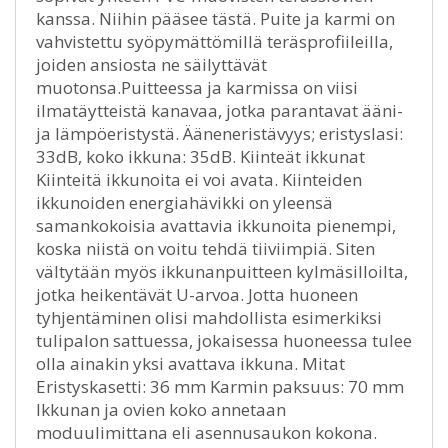
kanssa. Niihin pääsee tästä. Puite ja karmi on
vahvistettu syöpymättömillä teräsprofiileilla,
joiden ansiosta ne säilyttävät
muotonsa.Puitteessa ja karmissa on viisi
ilmatäytteistä kanavaa, jotka parantavat ääni-
ja lämpöeristystä. Ääneneristävyys; eristyslasi:
33dB, koko ikkuna: 35dB. Kiinteät ikkunat
Kiinteitä ikkunoita ei voi avata. Kiinteiden
ikkunoiden energiahävikki on yleensä
samankokoisia avattavia ikkunoita pienempi,
koska niistä on voitu tehdä tiiviimpiä. Siten
vältytään myös ikkunanpuitteen kylmäsilloilta,
jotka heikentävät U-arvoa. Jotta huoneen
tyhjentäminen olisi mahdollista esimerkiksi
tulipalon sattuessa, jokaisessa huoneessa tulee
olla ainakin yksi avattava ikkuna. Mitat
Eristyskasetti: 36 mm Karmin paksuus: 70 mm
Ikkunan ja ovien koko annetaan
moduulimittana eli asennusaukon kokona.