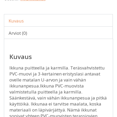
Kuvaus
Arviot (0)
Kuvaus
Ikkuna puitteella ja karmilla. Teräsvahvistettu
PVC-muovi ja 3-kertainen eristyslasi antavat
ovelle matalan U-arvon ja vain vähän
ikkunanpesua.Ikkuna PVC-muovista
valmistetulla puitteella ja karmilla.
Säänkestävä, vain vähän ikkunanpesua ja pitkä
käyttöikä. Ikkunaa ei tarvitse maalata, koska
materiaali on läpivärjättyä. Nämä ikkunat
sopivat yhteen PVC-muovisten terassiovien