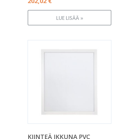
202,02
€
LUE LISÄÄ »
KIINTEÄ IKKUNA PVC