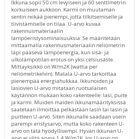
Ikkuna sopii 50 cm levyiseen ja 60 senttimetrin
korkuiseen aukkoon. Karmi on muutaman
sentin reikää pienempi, jotta tilkitsemiselle ja
tiivistämiselle on tilaa. U-arvo kuvaa
rakennusmateriaalin
lämpöeristysominaisuuksia. Se määritetään
mittaamalla rakennusmateriaalin neliömetrin
läpi pääsevä lämpöenergia, kun sisä- ja
ulkolämpötilan erotus on yksi celsiusaste.
Mittayksikkö on W/m2K (wattia per
neliömetrikelvin). Matala U-arvo tarkoittaa
pienempää energiahukkaa. Ikkunoiden ja
lasiovien U-arvo mitataan ruotsalaisen
käytännön mukaan koko rakenteelle: lasi, puite
ja karmi. Muiden maiden ikkunamäärityksissä
saatetaan ilmoittaa pelkästään lasin tai lasin ja
puitteen U-arvo. Siten ikkunalle saadaan usein
parempi eristysarvo, mutta koko rakenteen U-
arvo on tätä hyödyllisempi. Hyvän ikkunan U-
arvo ei ylitä arvoa 1,4 W/m2K. Jos U-arvo on