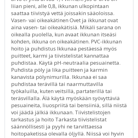
liian pieni, alle 0,8, ikkunan ulkopintaan
saattaa tiivistyä vettä joissakin sääoloissa.
Vasen- vai oikeakätinen Ovet ja ikkunat ovat
aina vasen- tai oikeakätisiä. Mikäli sarana on
oikealla puolella, kun avaat ikkunan itseäsi
kohden, ikkuna on oikeakätinen. PVC-ikkunan
hoito ja puhdistus Ikkunaa pestäessä myös
puitteet, karmi ja tiivistelistat kannattaa
puhdistaa. Käytä pH-neutraalia pesuainetta.
Puhdista pöly ja lika puitteen ja karmin
kanavista pölynimurilla. Ikkunaa ei saa
puhdistaa terävillä tai naarmuttavilla
työkaluilla, kuten veitsillä, partaterillä tai
teräsvillalla. Älä käytä myöskään syövyttäviä
pesuaineita, liuospriitä tai bensiiniä, sillä niistä
voi jäädä jälkiä ikkunaan. Tiivistelistojen
tarkastus ja hoito Tarkasta tiivistelistat
säännöllisesti ja pyyhi ne tarvittaessa
hoitopaketissa olevalla öljyllä. Niissä voi hyvin