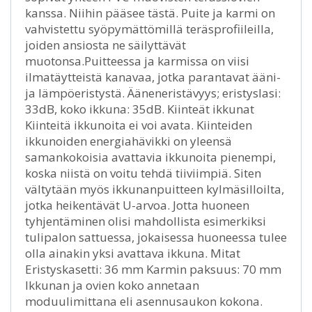
kanssa. Niihin pääsee tästä. Puite ja karmi on
vahvistettu syöpymättömillä teräsprofiileilla,
joiden ansiosta ne säilyttävät
muotonsa.Puitteessa ja karmissa on viisi
ilmatäytteistä kanavaa, jotka parantavat ääni-
ja lämpöeristystä. Ääneneristävyys; eristyslasi:
33dB, koko ikkuna: 35dB. Kiinteät ikkunat
Kiinteitä ikkunoita ei voi avata. Kiinteiden
ikkunoiden energiahävikki on yleensä
samankokoisia avattavia ikkunoita pienempi,
koska niistä on voitu tehdä tiiviimpiä. Siten
vältytään myös ikkunanpuitteen kylmäsilloilta,
jotka heikentävät U-arvoa. Jotta huoneen
tyhjentäminen olisi mahdollista esimerkiksi
tulipalon sattuessa, jokaisessa huoneessa tulee
olla ainakin yksi avattava ikkuna. Mitat
Eristyskasetti: 36 mm Karmin paksuus: 70 mm
Ikkunan ja ovien koko annetaan
moduulimittana eli asennusaukon kokona.