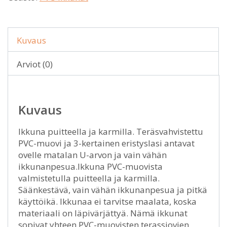
Kuvaus
Arviot (0)
Kuvaus
Ikkuna puitteella ja karmilla. Teräsvahvistettu
PVC-muovi ja 3-kertainen eristyslasi antavat
ovelle matalan U-arvon ja vain vähän
ikkunanpesua.Ikkuna PVC-muovista
valmistetulla puitteella ja karmilla.
Säänkestävä, vain vähän ikkunanpesua ja pitkä
käyttöikä. Ikkunaa ei tarvitse maalata, koska
materiaali on läpivärjättyä. Nämä ikkunat
sopivat yhteen PVC-muovisten terassiovien