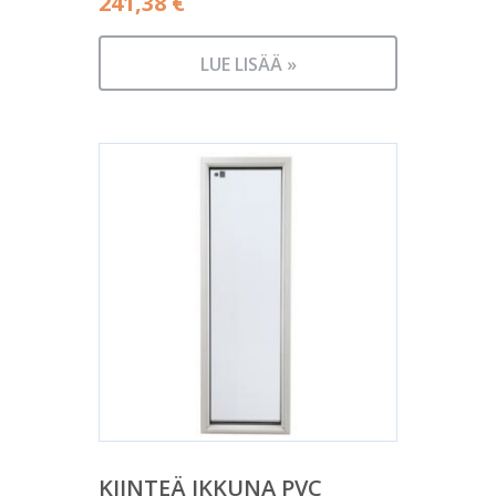
241,38
€
LUE LISÄÄ »
KIINTEÄ IKKUNA PVC