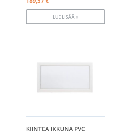
189,57
€
LUE LISÄÄ »
KIINTEÄ IKKUNA PVC