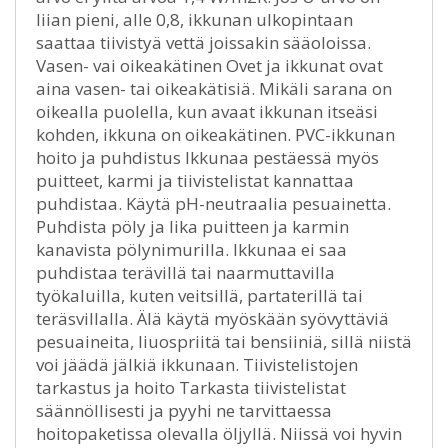
liian pieni, alle 0,8, ikkunan ulkopintaan
saattaa tiivistyä vettä joissakin sääoloissa.
Vasen- vai oikeakätinen Ovet ja ikkunat ovat
aina vasen- tai oikeakätisiä. Mikäli sarana on
oikealla puolella, kun avaat ikkunan itseäsi
kohden, ikkuna on oikeakätinen. PVC-ikkunan
hoito ja puhdistus Ikkunaa pestäessä myös
puitteet, karmi ja tiivistelistat kannattaa
puhdistaa. Käytä pH-neutraalia pesuainetta.
Puhdista pöly ja lika puitteen ja karmin
kanavista pölynimurilla. Ikkunaa ei saa
puhdistaa terävillä tai naarmuttavilla
työkaluilla, kuten veitsillä, partaterillä tai
teräsvillalla. Älä käytä myöskään syövyttäviä
pesuaineita, liuospriitä tai bensiiniä, sillä niistä
voi jäädä jälkiä ikkunaan. Tiivistelistojen
tarkastus ja hoito Tarkasta tiivistelistat
säännöllisesti ja pyyhi ne tarvittaessa
hoitopaketissa olevalla öljyllä. Niissä voi hyvin