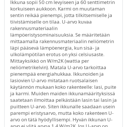
Ikkuna sopii 50 cm levyiseen ja 60 senttimetrin
korkuiseen aukkoon. Karmi on muutaman
sentin reikää pienempi, jotta tilkitsemiselle ja
tiivistämiselle on tilaa. U-arvo kuvaa
rakennusmateriaalin
lämpöeristysominaisuuksia. Se määritetään
mittaamalla rakennusmateriaalin neliömetrin
läpi pääsevä lämpöenergia, kun sisä- ja
ulkolämpötilan erotus on yksi celsiusaste.
Mittayksikkö on W/m2K (wattia per
neliömetrikelvin). Matala U-arvo tarkoittaa
pienempää energiahukkaa. Ikkunoiden ja
lasiovien U-arvo mitataan ruotsalaisen
käytännön mukaan koko rakenteelle: lasi, puite
ja karmi. Muiden maiden ikkunamäärityksissä
saatetaan ilmoittaa pelkästään lasin tai lasin ja
puitteen U-arvo. Siten ikkunalle saadaan usein
parempi eristysarvo, mutta koko rakenteen U-
arvo on tätä hyödyllisempi. Hyvän ikkunan U-
arvo ei ylitä arvoa 1,4 W/m2K. Jos U-arvo on