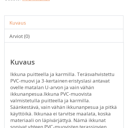
Kuvaus
Arviot (0)
Kuvaus
Ikkuna puitteella ja karmilla. Teräsvahvistettu
PVC-muovi ja 3-kertainen eristyslasi antavat
ovelle matalan U-arvon ja vain vähän
ikkunanpesua.Ikkuna PVC-muovista
valmistetulla puitteella ja karmilla.
Säänkestävä, vain vähän ikkunanpesua ja pitkä
käyttöikä. Ikkunaa ei tarvitse maalata, koska
materiaali on läpivärjättyä. Nämä ikkunat
sopivat yhteen PVC-muovisten terassiovien