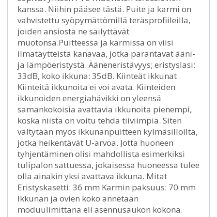
kanssa. Niihin pääsee tästä. Puite ja karmi on
vahvistettu syöpymättömillä teräsprofiileilla,
joiden ansiosta ne säilyttävät
muotonsa.Puitteessa ja karmissa on viisi
ilmatäytteistä kanavaa, jotka parantavat ääni-
ja lämpöeristystä. Ääneneristävyys; eristyslasi:
33dB, koko ikkuna: 35dB. Kiinteät ikkunat
Kiinteitä ikkunoita ei voi avata. Kiinteiden
ikkunoiden energiahävikki on yleensä
samankokoisia avattavia ikkunoita pienempi,
koska niistä on voitu tehdä tiiviimpiä. Siten
vältytään myös ikkunanpuitteen kylmäsilloilta,
jotka heikentävät U-arvoa. Jotta huoneen
tyhjentäminen olisi mahdollista esimerkiksi
tulipalon sattuessa, jokaisessa huoneessa tulee
olla ainakin yksi avattava ikkuna. Mitat
Eristyskasetti: 36 mm Karmin paksuus: 70 mm
Ikkunan ja ovien koko annetaan
moduulimittana eli asennusaukon kokona.