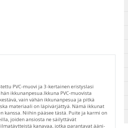
stettu PVC-muovi ja 3-kertainen eristyslasi
 vähän ikkunanpesua.Ikkuna PVC-muovista
nkestävä, vain vähän ikkunanpesua ja pitkä
koska materiaali on läpivärjättyä. Nämä ikkunat
n kanssa. Niihin pääsee tästä. Puite ja karmi on
lla, joiden ansiosta ne säilyttävät
 ilmatäytteistä kanavaa, jotka parantavat ääni-