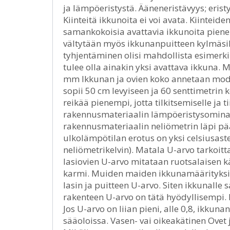
ja lämpöeristystä. Ääneneristävyys; erist
Kiinteitä ikkunoita ei voi avata. Kiintei
samankokoisia avattavia ikkunoita pienemp
vältytään myös ikkunanpuitteen kylmäsill
tyhjentäminen olisi mahdollista esimerki
tulee olla ainakin yksi avattava ikkuna. 
mm Ikkunan ja ovien koko annetaan mod
sopii 50 cm levyiseen ja 60 senttimetri
reikää pienempi, jotta tilkitsemiselle ja t
rakennusmateriaalin lämpöeristysomina
rakennusmateriaalin neliömetrin läpi pä
ulkolämpötilan erotus on yksi celsiusast
neliömetrikelvin). Matala U-arvo tarkoi
lasiovien U-arvo mitataan ruotsalaisen k
karmi. Muiden maiden ikkunamäärityksiss
lasin ja puitteen U-arvo. Siten ikkunall
rakenteen U-arvo on tätä hyödyllisempi. 
Jos U-arvo on liian pieni, alle 0,8, ikkuna
sääoloissa. Vasen- vai oikeakätinen Ovet j