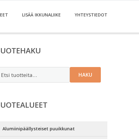
EET
LISÄÄ IKKUNALIIKE
YHTEYSTIEDOT
TUOTEHAKU
tsi:
HAKU
TUOTEALUEET
Alumiinipäällysteiset puuikkunat