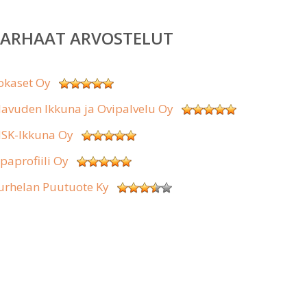
PARHAAT ARVOSTELUT
okaset Oy
lavuden Ikkuna ja Ovipalvelu Oy
SK-Ikkuna Oy
ipaprofiili Oy
urhelan Puutuote Ky