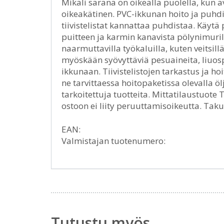
Mikäli sarana on oikealla puolella, kun 
oikeakätinen. PVC-ikkunan hoito ja puhdi
tiivistelistat kannattaa puhdistaa. Käytä
puitteen ja karmin kanavista pölynimurill
naarmuttavilla työkaluilla, kuten veitsillä,
myöskään syövyttäviä pesuaineita, liuosprii
ikkunaan. Tiivistelistojen tarkastus ja hoi
ne tarvittaessa hoitopaketissa olevalla ölj
tarkoitettuja tuotteita. Mittatilaustuote
ostoon ei liity peruuttamisoikeutta. Tak
EAN:
Valmistajan tuotenumero:
Tutustu myös