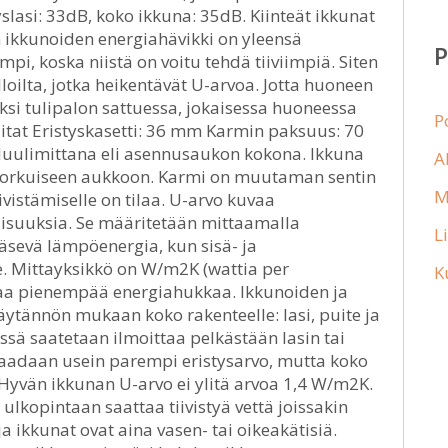
yslasi: 33dB, koko ikkuna: 35dB. Kiinteät ikkunat
den ikkunoiden energiahävikki on yleensä
i, koska niistä on voitu tehdä tiiviimpiä. Siten
oilta, jotka heikentävät U-arvoa. Jotta huoneen
ksi tulipalon sattuessa, jokaisessa huoneessa
P
Mitat Eristyskasetti: 36 mm Karmin paksuus: 70
uulimittana eli asennusaukon kokona. Ikkuna
A
n korkuiseen aukkoon. Karmi on muutaman sentin
M
iivistämiselle on tilaa. U-arvo kuvaa
isuuksia. Se määritetään mittaamalla
L
äsevä lämpöenergia, kun sisä- ja
e. Mittayksikkö on W/m2K (wattia per
K
ttaa pienempää energiahukkaa. Ikkunoiden ja
äytännön mukaan koko rakenteelle: lasi, puite ja
ä saatetaan ilmoittaa pelkästään lasin tai
e saadaan usein parempi eristysarvo, mutta koko
Hyvän ikkunan U-arvo ei ylitä arvoa 1,4 W/m2K.
n ulkopintaan saattaa tiivistyä vettä joissakin
a ikkunat ovat aina vasen- tai oikeakätisiä.