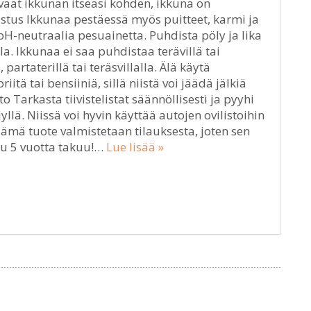
avaat ikkunan itseäsi kohden, ikkuna on
stus Ikkunaa pestäessä myös puitteet, karmi ja
 pH-neutraalia pesuainetta. Puhdista pöly ja lika
a. Ikkunaa ei saa puhdistaa terävillä tai
 partaterillä tai teräsvillalla. Älä käytä
tä tai bensiiniä, sillä niistä voi jäädä jälkiä
to Tarkasta tiivistelistat säännöllisesti ja pyyhi
yllä. Niissä voi hyvin käyttää autojen ovilistoihin
 Tämä tuote valmistetaan tilauksesta, joten sen
uu 5 vuotta takuu!…
Lue lisää »