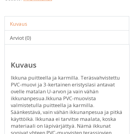
Kuvaus
Arviot (0)
Kuvaus
Ikkuna puitteella ja karmilla. Teräsvahvistettu
PVC-muovi ja 3-kertainen eristyslasi antavat
ovelle matalan U-arvon ja vain vähän
ikkunanpesua.Ikkuna PVC-muovista
valmistetulla puitteella ja karmilla.
Säänkestävä, vain vähän ikkunanpesua ja pitkä
käyttöikä. Ikkunaa ei tarvitse maalata, koska
materiaali on läpivärjättyä. Nämä ikkunat
sopivat yhteen PVC-muovisten terassiovien