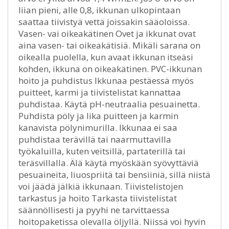
liian pieni, alle 0,8, ikkunan ulkopintaan
saattaa tiivistyä vettä joissakin sääoloissa.
Vasen- vai oikeakätinen Ovet ja ikkunat ovat
aina vasen- tai oikeakätisiä. Mikäli sarana on
oikealla puolella, kun avaat ikkunan itseäsi
kohden, ikkuna on oikeakätinen. PVC-ikkunan
hoito ja puhdistus Ikkunaa pestäessä myös
puitteet, karmi ja tiivistelistat kannattaa
puhdistaa. Käytä pH-neutraalia pesuainetta.
Puhdista pöly ja lika puitteen ja karmin
kanavista pölynimurilla. Ikkunaa ei saa
puhdistaa terävillä tai naarmuttavilla
työkaluilla, kuten veitsillä, partaterillä tai
teräsvillalla. Älä käytä myöskään syövyttäviä
pesuaineita, liuospriitä tai bensiiniä, sillä niistä
voi jäädä jälkiä ikkunaan. Tiivistelistojen
tarkastus ja hoito Tarkasta tiivistelistat
säännöllisesti ja pyyhi ne tarvittaessa
hoitopaketissa olevalla öljyllä. Niissä voi hyvin