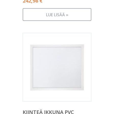
242,98
€
LUE LISÄÄ »
KIINTEÄ IKKUNA PVC