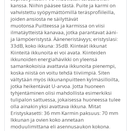
kanssa. Niihin pääsee tästä. Puite ja karmi on
vahvistettu syöpymättömillä teräsprofiileilla,
joiden ansiosta ne säilyttävät
muotonsa.Puitteessa ja karmissa on viisi
ilmatäytteistä kanavaa, jotka parantavat ääni-
ja lämpöeristystä. Ääneneristävyys; eristyslasi:
33dB, koko ikkuna: 35dB. Kiinteät ikkunat
Kiinteitä ikkunoita ei voi avata. Kiinteiden
ikkunoiden energiahävikki on yleensä
samankokoisia avattavia ikkunoita pienempi,
koska niistä on voitu tehdä tiiviimpiä. Siten
vältytään myös ikkunanpuitteen kylmäsilloilta,
jotka heikentävät U-arvoa. Jotta huoneen
tyhjentäminen olisi mahdollista esimerkiksi
tulipalon sattuessa, jokaisessa huoneessa tulee
olla ainakin yksi avattava ikkuna. Mitat
Eristyskasetti: 36 mm Karmin paksuus: 70 mm
Ikkunan ja ovien koko annetaan
moduulimittana eli asennusaukon kokona.