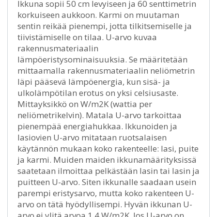
Ikkuna sopii 50 cm levyiseen ja 60 senttimetrin
korkuiseen aukkoon. Karmi on muutaman
sentin reikää pienempi, jotta tilkitsemiselle ja
tiivistämiselle on tilaa. U-arvo kuvaa
rakennusmateriaalin
lämpöeristysominaisuuksia. Se määritetään
mittaamalla rakennusmateriaalin neliömetrin
läpi pääsevä lämpöenergia, kun sisä- ja
ulkolämpötilan erotus on yksi celsiusaste.
Mittayksikkö on W/m2K (wattia per
neliömetrikelvin). Matala U-arvo tarkoittaa
pienempää energiahukkaa. Ikkunoiden ja
lasiovien U-arvo mitataan ruotsalaisen
käytännön mukaan koko rakenteelle: lasi, puite
ja karmi. Muiden maiden ikkunamäärityksissä
saatetaan ilmoittaa pelkästään lasin tai lasin ja
puitteen U-arvo. Siten ikkunalle saadaan usein
parempi eristysarvo, mutta koko rakenteen U-
arvo on tätä hyödyllisempi. Hyvän ikkunan U-
arvo ei ylitä arvoa 1,4 W/m2K. Jos U-arvo on