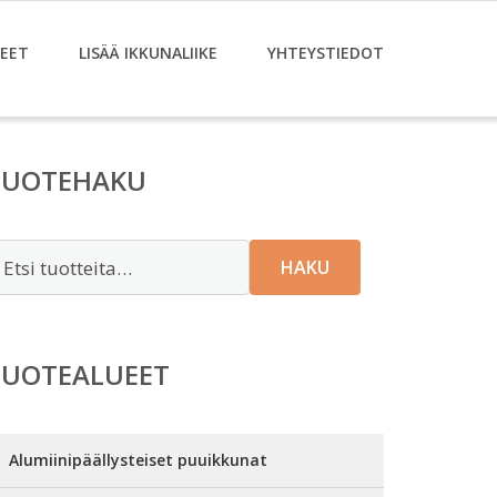
EET
LISÄÄ IKKUNALIIKE
YHTEYSTIEDOT
TUOTEHAKU
tsi:
HAKU
TUOTEALUEET
Alumiinipäällysteiset puuikkunat