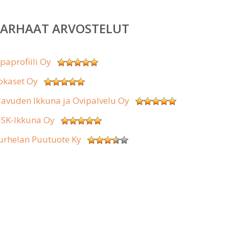
PARHAAT ARVOSTELUT
ipaprofiili Oy
okaset Oy
lavuden Ikkuna ja Ovipalvelu Oy
SK-Ikkuna Oy
urhelan Puutuote Ky