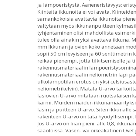
ja lämpöeristystä. Ääneneristävyys; erist
Kiinteitä ikkunoita ei voi avata. Kiintei
samankokoisia avattavia ikkunoita pienemp
vältytään myös ikkunanpuitteen kylmäsill
tyhjentäminen olisi mahdollista esimerki
tulee olla ainakin yksi avattava ikkuna. 
mm Ikkunan ja ovien koko annetaan mod
sopii 50 cm levyiseen ja 60 senttimetri
reikää pienempi, jotta tilkitsemiselle ja t
rakennusmateriaalin lämpöeristysomina
rakennusmateriaalin neliömetrin läpi pä
ulkolämpötilan erotus on yksi celsiusast
neliömetrikelvin). Matala U-arvo tarkoi
lasiovien U-arvo mitataan ruotsalaisen k
karmi. Muiden maiden ikkunamäärityksiss
lasin ja puitteen U-arvo. Siten ikkunall
rakenteen U-arvo on tätä hyödyllisempi. 
Jos U-arvo on liian pieni, alle 0,8, ikkuna
sääoloissa. Vasen- vai oikeakätinen Ovet j