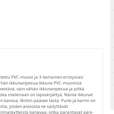
stettu PVC-muovi ja 3-kertainen eristyslasi
 vähän ikkunanpesua.Ikkuna PVC-muovista
nkestävä, vain vähän ikkunanpesua ja pitkä
koska materiaali on läpivärjättyä. Nämä ikkunat
n kanssa. Niihin pääsee tästä. Puite ja karmi on
lla, joiden ansiosta ne säilyttävät
 ilmatäytteistä kanavaa, jotka parantavat ääni-