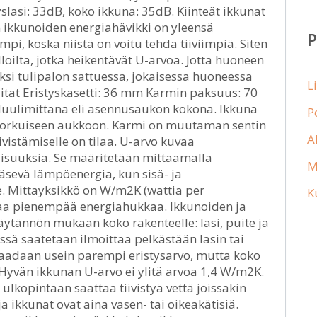
yslasi: 33dB, koko ikkuna: 35dB. Kiinteät ikkunat
den ikkunoiden energiahävikki on yleensä
i, koska niistä on voitu tehdä tiiviimpiä. Siten
oilta, jotka heikentävät U-arvoa. Jotta huoneen
ksi tulipalon sattuessa, jokaisessa huoneessa
L
Mitat Eristyskasetti: 36 mm Karmin paksuus: 70
uulimittana eli asennusaukon kokona. Ikkuna
P
n korkuiseen aukkoon. Karmi on muutaman sentin
A
iivistämiselle on tilaa. U-arvo kuvaa
isuuksia. Se määritetään mittaamalla
M
äsevä lämpöenergia, kun sisä- ja
e. Mittayksikkö on W/m2K (wattia per
K
ttaa pienempää energiahukkaa. Ikkunoiden ja
äytännön mukaan koko rakenteelle: lasi, puite ja
ä saatetaan ilmoittaa pelkästään lasin tai
e saadaan usein parempi eristysarvo, mutta koko
Hyvän ikkunan U-arvo ei ylitä arvoa 1,4 W/m2K.
n ulkopintaan saattaa tiivistyä vettä joissakin
a ikkunat ovat aina vasen- tai oikeakätisiä.