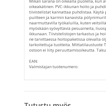
Mikäli sarana on oikealla puolella, kun 
oikeakätinen. PVC-ikkunan hoito ja puhdi
tiivistelistat kannattaa puhdistaa. Käytä
puitteen ja karmin kanavista pölynimurill
naarmuttavilla työkaluilla, kuten veitsillä,
myöskään syövyttäviä pesuaineita, liuosprii
ikkunaan. Tiivistelistojen tarkastus ja hoi
ne tarvittaessa hoitopaketissa olevalla ölj
tarkoitettuja tuotteita. Mittatilaustuote
ostoon ei liity peruuttamisoikeutta. Tak
EAN:
Valmistajan tuotenumero:
Tutustu myös