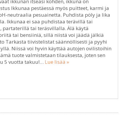
avaat ikkunan itseäsi kohden, ikkuna on
stus Ikkunaa pestäessä myös puitteet, karmi ja
 pH-neutraalia pesuainetta. Puhdista pöly ja lika
a. Ikkunaa ei saa puhdistaa terävillä tai
 partaterillä tai teräsvillalla. Älä käytä
tä tai bensiiniä, sillä niistä voi jäädä jälkiä
to Tarkasta tiivistelistat säännöllisesti ja pyyhi
yllä. Niissä voi hyvin käyttää autojen ovilistoihin
 Tämä tuote valmistetaan tilauksesta, joten sen
uu 5 vuotta takuu!…
Lue lisää »