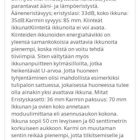
parantavat ääni- ja lämpöeristystä.
Ääneneristävyys; eristyslasi: 33dB, koko ikkuna:
35dB.Karmin syvyys: 85 mm. Kiinteät
ikkunatKiinteitä ikkunoita ei voi avata.
Kiinteiden ikkunoiden energiahävikki on
yleensä samankokoisia avattavia ikkunoita
pienempi, koska niistä on voitu tehdä
tiiviimpiä. Siten vältytään myös
ikkunanpuitteen kylmäsilloilta, jotka
heikentävät U-arvoa. Jotta huoneen
tyhjentäminen olisi mahdollista esimerkiksi
tulipalon sattuessa, jokaisessa huoneessa tulee
olla ainakin yksi avattava ikkuna. Mitat
Eristyskasetti: 36 mm Karmin paksuus: 70 mm
Ikkunan ja ovien koko annetaan
moduulimittana eli asennusaukon kokona.
Ikkuna sopii 50 cm levyiseen ja 60 senttimetrin
korkuiseen aukkoon. Karmi on muutaman
sentin reikää pienempi, jotta tilkitsemiselle ja