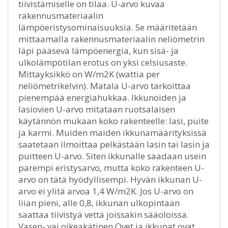
tiivistämiselle on tilaa. U-arvo kuvaa
rakennusmateriaalin
lämpöeristysominaisuuksia. Se määritetään
mittaamalla rakennusmateriaalin neliömetrin
läpi pääsevä lämpöenergia, kun sisä- ja
ulkolämpötilan erotus on yksi celsiusaste.
Mittayksikkö on W/m2K (wattia per
neliömetrikelvin). Matala U-arvo tarkoittaa
pienempää energiahukkaa. Ikkunoiden ja
lasiovien U-arvo mitataan ruotsalaisen
käytännön mukaan koko rakenteelle: lasi, puite
ja karmi. Muiden maiden ikkunamäärityksissä
saatetaan ilmoittaa pelkästään lasin tai lasin ja
puitteen U-arvo. Siten ikkunalle saadaan usein
parempi eristysarvo, mutta koko rakenteen U-
arvo on tätä hyödyllisempi. Hyvän ikkunan U-
arvo ei ylitä arvoa 1,4 W/m2K. Jos U-arvo on
liian pieni, alle 0,8, ikkunan ulkopintaan
saattaa tiivistyä vettä joissakin sääoloissa.
Vasen- vai oikeakätinen Ovet ja ikkunat ovat