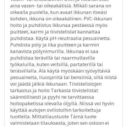
aina vasen- tai oikeakätisiä. Mikäli sarana on
oikealla puolella, kun avaat ikkunan itseäsi
kohden, ikkuna on oikeakätinen. PVC-ikkunan
hoito ja puhdistus Ikkunaa pestäessä myös
puitteet, karmi ja tiivistelistat kannattaa
puhdistaa. Käytä pH-neutraalia pesuainetta.
Puhdista pöly ja lika puitteen ja karmin
kanavista pölynimurilla. Ikkunaa ei saa
puhdistaa terävillä tai naarmuttavilla
työkaluilla, kuten veitsillä, partaterillä tai
teräsvillalla. Älä käytä myöskään syövyttäviä
pesuaineita, liuospriitä tai bensiiniä, sillä niistä
voi jäädä jälkiä ikkunaan. Tiivistelistojen
tarkastus ja hoito Tarkasta tiivistelistat
säännöllisesti ja pyyhi ne tarvittaessa
hoitopaketissa olevalla öljyllä. Niissä voi hyvin
käyttää autojen ovilistoihin tarkoitettuja
tuotteita. Mittatilaustuote Tämä tuote
valmistetaan tilauksesta, joten sen ostoon ei