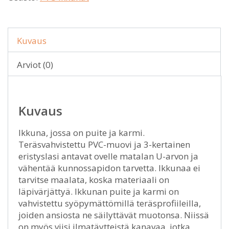
Kuvaus
Arviot (0)
Kuvaus
Ikkuna, jossa on puite ja karmi.
Teräsvahvistettu PVC-muovi ja 3-kertainen
eristyslasi antavat ovelle matalan U-arvon ja
vähentää kunnossapidon tarvetta. Ikkunaa ei
tarvitse maalata, koska materiaali on
läpivärjättyä. Ikkunan puite ja karmi on
vahvistettu syöpymättömillä teräsprofiileilla,
joiden ansiosta ne säilyttävät muotonsa. Niissä
on myös viisi ilmatäytteistä kanavaa, jotka