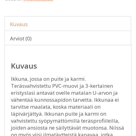
Kuvaus
Arviot (0)
Kuvaus
Ikkuna, jossa on puite ja karmi.
Teräsvahvistettu PVC-muovi ja 3-kertainen
eristyslasi antavat ovelle matalan U-arvon ja
vähentää kunnossapidon tarvetta. Ikkunaa ei
tarvitse maalata, koska materiaali on
läpivärjättyä. Ikkunan puite ja karmi on
vahvistettu syöpymättömillä teräsprofiileilla,
joiden ansiosta ne säilyttävät muotonsa. Niissä
on myös viisi ilmatäytteistä kanavaa, jotka