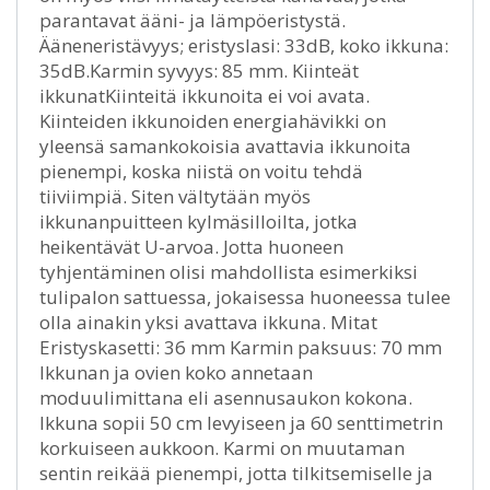
parantavat ääni- ja lämpöeristystä.
Ääneneristävyys; eristyslasi: 33dB, koko ikkuna:
35dB.Karmin syvyys: 85 mm. Kiinteät
ikkunatKiinteitä ikkunoita ei voi avata.
Kiinteiden ikkunoiden energiahävikki on
yleensä samankokoisia avattavia ikkunoita
pienempi, koska niistä on voitu tehdä
tiiviimpiä. Siten vältytään myös
ikkunanpuitteen kylmäsilloilta, jotka
heikentävät U-arvoa. Jotta huoneen
tyhjentäminen olisi mahdollista esimerkiksi
tulipalon sattuessa, jokaisessa huoneessa tulee
olla ainakin yksi avattava ikkuna. Mitat
Eristyskasetti: 36 mm Karmin paksuus: 70 mm
Ikkunan ja ovien koko annetaan
moduulimittana eli asennusaukon kokona.
Ikkuna sopii 50 cm levyiseen ja 60 senttimetrin
korkuiseen aukkoon. Karmi on muutaman
sentin reikää pienempi, jotta tilkitsemiselle ja