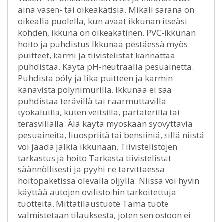
aina vasen- tai oikeakätisiä. Mikäli sarana on
oikealla puolella, kun avaat ikkunan itseäsi
kohden, ikkuna on oikeakätinen. PVC-ikkunan
hoito ja puhdistus Ikkunaa pestäessä myös
puitteet, karmi ja tiivistelistat kannattaa
puhdistaa. Käytä pH-neutraalia pesuainetta.
Puhdista pöly ja lika puitteen ja karmin
kanavista pölynimurilla. Ikkunaa ei saa
puhdistaa terävillä tai naarmuttavilla
työkaluilla, kuten veitsillä, partaterillä tai
teräsvillalla. Älä käytä myöskään syövyttäviä
pesuaineita, liuospriitä tai bensiiniä, sillä niistä
voi jäädä jälkiä ikkunaan. Tiivistelistojen
tarkastus ja hoito Tarkasta tiivistelistat
säännöllisesti ja pyyhi ne tarvittaessa
hoitopaketissa olevalla öljyllä. Niissä voi hyvin
käyttää autojen ovilistoihin tarkoitettuja
tuotteita. Mittatilaustuote Tämä tuote
valmistetaan tilauksesta, joten sen ostoon ei