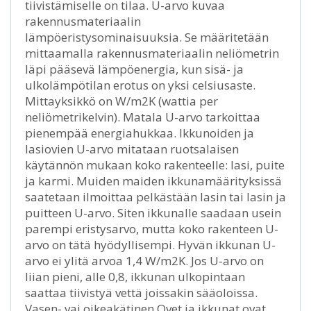
tiivistämiselle on tilaa. U-arvo kuvaa
rakennusmateriaalin
lämpöeristysominaisuuksia. Se määritetään
mittaamalla rakennusmateriaalin neliömetrin
läpi pääsevä lämpöenergia, kun sisä- ja
ulkolämpötilan erotus on yksi celsiusaste.
Mittayksikkö on W/m2K (wattia per
neliömetrikelvin). Matala U-arvo tarkoittaa
pienempää energiahukkaa. Ikkunoiden ja
lasiovien U-arvo mitataan ruotsalaisen
käytännön mukaan koko rakenteelle: lasi, puite
ja karmi. Muiden maiden ikkunamäärityksissä
saatetaan ilmoittaa pelkästään lasin tai lasin ja
puitteen U-arvo. Siten ikkunalle saadaan usein
parempi eristysarvo, mutta koko rakenteen U-
arvo on tätä hyödyllisempi. Hyvän ikkunan U-
arvo ei ylitä arvoa 1,4 W/m2K. Jos U-arvo on
liian pieni, alle 0,8, ikkunan ulkopintaan
saattaa tiivistyä vettä joissakin sääoloissa.
Vasen- vai oikeakätinen Ovet ja ikkunat ovat