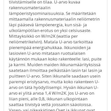
tiivistämiselle on tilaa. U-arvo kuvaa
rakennusmateriaalin
lämpöeristysominaisuuksia. Se määritetään
mittaamalla rakennusmateriaalin neliömetrin
läpi pääsevä lämpöenergia, kun sisä- ja
ulkolämpötilan erotus on yksi celsiusaste.
Mittayksikkö on W/m2K (wattia per
neliömetrikelvin). Matala U-arvo tarkoittaa
pienempää energiahukkaa. Ikkunoiden ja
lasiovien U-arvo mitataan ruotsalaisen
käytännön mukaan koko rakenteelle: lasi, puite
ja karmi. Muiden maiden ikkunamäärityksissä
saatetaan ilmoittaa pelkästään lasin tai lasin ja
puitteen U-arvo. Siten ikkunalle saadaan usein
parempi eristysarvo, mutta koko rakenteen U-
arvo on tätä hyödyllisempi. Hyvän ikkunan U-
arvo ei ylitä arvoa 1,4 W/m2K. Jos U-arvo on
liian pieni, alle 0,8, ikkunan ulkopintaan
saattaa tiivistyä vettä joissakin sääoloissa.
Vasen- vai oikeakätinen Ovet ja ikkunat ovat