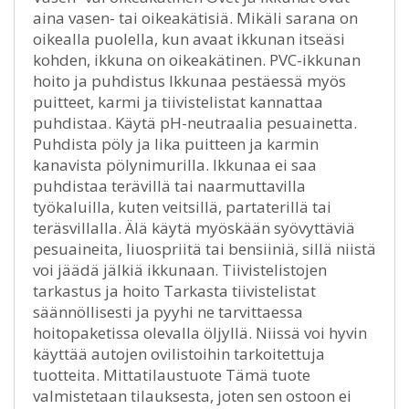
aina vasen- tai oikeakätisiä. Mikäli sarana on
oikealla puolella, kun avaat ikkunan itseäsi
kohden, ikkuna on oikeakätinen. PVC-ikkunan
hoito ja puhdistus Ikkunaa pestäessä myös
puitteet, karmi ja tiivistelistat kannattaa
puhdistaa. Käytä pH-neutraalia pesuainetta.
Puhdista pöly ja lika puitteen ja karmin
kanavista pölynimurilla. Ikkunaa ei saa
puhdistaa terävillä tai naarmuttavilla
työkaluilla, kuten veitsillä, partaterillä tai
teräsvillalla. Älä käytä myöskään syövyttäviä
pesuaineita, liuospriitä tai bensiiniä, sillä niistä
voi jäädä jälkiä ikkunaan. Tiivistelistojen
tarkastus ja hoito Tarkasta tiivistelistat
säännöllisesti ja pyyhi ne tarvittaessa
hoitopaketissa olevalla öljyllä. Niissä voi hyvin
käyttää autojen ovilistoihin tarkoitettuja
tuotteita. Mittatilaustuote Tämä tuote
valmistetaan tilauksesta, joten sen ostoon ei