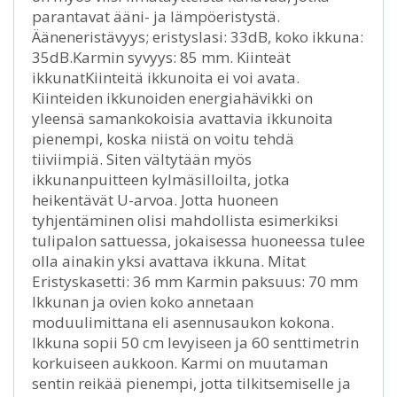
parantavat ääni- ja lämpöeristystä.
Ääneneristävyys; eristyslasi: 33dB, koko ikkuna:
35dB.Karmin syvyys: 85 mm. Kiinteät
ikkunatKiinteitä ikkunoita ei voi avata.
Kiinteiden ikkunoiden energiahävikki on
yleensä samankokoisia avattavia ikkunoita
pienempi, koska niistä on voitu tehdä
tiiviimpiä. Siten vältytään myös
ikkunanpuitteen kylmäsilloilta, jotka
heikentävät U-arvoa. Jotta huoneen
tyhjentäminen olisi mahdollista esimerkiksi
tulipalon sattuessa, jokaisessa huoneessa tulee
olla ainakin yksi avattava ikkuna. Mitat
Eristyskasetti: 36 mm Karmin paksuus: 70 mm
Ikkunan ja ovien koko annetaan
moduulimittana eli asennusaukon kokona.
Ikkuna sopii 50 cm levyiseen ja 60 senttimetrin
korkuiseen aukkoon. Karmi on muutaman
sentin reikää pienempi, jotta tilkitsemiselle ja