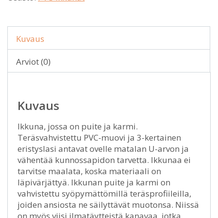
Kuvaus
Arviot (0)
Kuvaus
Ikkuna, jossa on puite ja karmi.
Teräsvahvistettu PVC-muovi ja 3-kertainen
eristyslasi antavat ovelle matalan U-arvon ja
vähentää kunnossapidon tarvetta. Ikkunaa ei
tarvitse maalata, koska materiaali on
läpivärjättyä. Ikkunan puite ja karmi on
vahvistettu syöpymättömillä teräsprofiileilla,
joiden ansiosta ne säilyttävät muotonsa. Niissä
on myös viisi ilmatäytteistä kanavaa, jotka