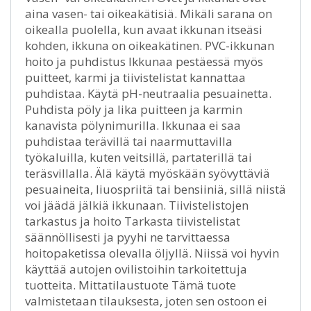
aina vasen- tai oikeakätisiä. Mikäli sarana on
oikealla puolella, kun avaat ikkunan itseäsi
kohden, ikkuna on oikeakätinen. PVC-ikkunan
hoito ja puhdistus Ikkunaa pestäessä myös
puitteet, karmi ja tiivistelistat kannattaa
puhdistaa. Käytä pH-neutraalia pesuainetta.
Puhdista pöly ja lika puitteen ja karmin
kanavista pölynimurilla. Ikkunaa ei saa
puhdistaa terävillä tai naarmuttavilla
työkaluilla, kuten veitsillä, partaterillä tai
teräsvillalla. Älä käytä myöskään syövyttäviä
pesuaineita, liuospriitä tai bensiiniä, sillä niistä
voi jäädä jälkiä ikkunaan. Tiivistelistojen
tarkastus ja hoito Tarkasta tiivistelistat
säännöllisesti ja pyyhi ne tarvittaessa
hoitopaketissa olevalla öljyllä. Niissä voi hyvin
käyttää autojen ovilistoihin tarkoitettuja
tuotteita. Mittatilaustuote Tämä tuote
valmistetaan tilauksesta, joten sen ostoon ei