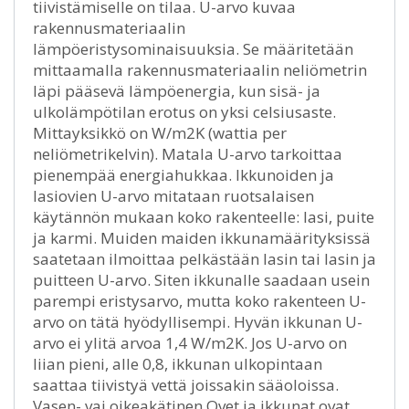
tiivistämiselle on tilaa. U-arvo kuvaa
rakennusmateriaalin
lämpöeristysominaisuuksia. Se määritetään
mittaamalla rakennusmateriaalin neliömetrin
läpi pääsevä lämpöenergia, kun sisä- ja
ulkolämpötilan erotus on yksi celsiusaste.
Mittayksikkö on W/m2K (wattia per
neliömetrikelvin). Matala U-arvo tarkoittaa
pienempää energiahukkaa. Ikkunoiden ja
lasiovien U-arvo mitataan ruotsalaisen
käytännön mukaan koko rakenteelle: lasi, puite
ja karmi. Muiden maiden ikkunamäärityksissä
saatetaan ilmoittaa pelkästään lasin tai lasin ja
puitteen U-arvo. Siten ikkunalle saadaan usein
parempi eristysarvo, mutta koko rakenteen U-
arvo on tätä hyödyllisempi. Hyvän ikkunan U-
arvo ei ylitä arvoa 1,4 W/m2K. Jos U-arvo on
liian pieni, alle 0,8, ikkunan ulkopintaan
saattaa tiivistyä vettä joissakin sääoloissa.
Vasen- vai oikeakätinen Ovet ja ikkunat ovat