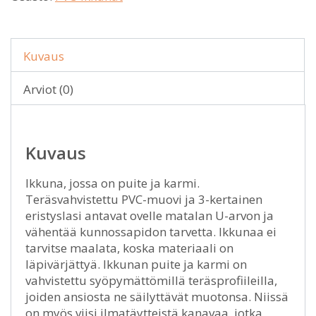
Kuvaus
Arviot (0)
Kuvaus
Ikkuna, jossa on puite ja karmi.
Teräsvahvistettu PVC-muovi ja 3-kertainen
eristyslasi antavat ovelle matalan U-arvon ja
vähentää kunnossapidon tarvetta. Ikkunaa ei
tarvitse maalata, koska materiaali on
läpivärjättyä. Ikkunan puite ja karmi on
vahvistettu syöpymättömillä teräsprofiileilla,
joiden ansiosta ne säilyttävät muotonsa. Niissä
on myös viisi ilmatäytteistä kanavaa, jotka