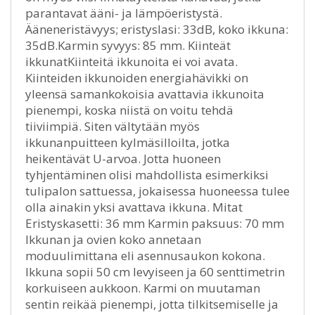
parantavat ääni- ja lämpöeristystä.
Ääneneristävyys; eristyslasi: 33dB, koko ikkuna:
35dB.Karmin syvyys: 85 mm. Kiinteät
ikkunatKiinteitä ikkunoita ei voi avata.
Kiinteiden ikkunoiden energiahävikki on
yleensä samankokoisia avattavia ikkunoita
pienempi, koska niistä on voitu tehdä
tiiviimpiä. Siten vältytään myös
ikkunanpuitteen kylmäsilloilta, jotka
heikentävät U-arvoa. Jotta huoneen
tyhjentäminen olisi mahdollista esimerkiksi
tulipalon sattuessa, jokaisessa huoneessa tulee
olla ainakin yksi avattava ikkuna. Mitat
Eristyskasetti: 36 mm Karmin paksuus: 70 mm
Ikkunan ja ovien koko annetaan
moduulimittana eli asennusaukon kokona.
Ikkuna sopii 50 cm levyiseen ja 60 senttimetrin
korkuiseen aukkoon. Karmi on muutaman
sentin reikää pienempi, jotta tilkitsemiselle ja