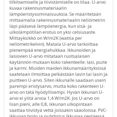
tilkitsemiselle ja tiivistämiselle on tilaa. U-arvo
kuvaa rakennusmateriaalin
lämpöeristysominaisuuksia. Se määritetään
mittaamalla rakennusmateriaalin neliömetrin
läpi pääsevä lämpöenergia, kun sisä- ja
ulkolämpötilan erotus on yksi celsiusaste.
Mittayksikkö on W/m2K (wattia per
neliömetrikelvin). Matala U-arvo tarkoittaa
pienempää energiahukkaa. Ikkunoiden ja
lasiovien U-arvo mitataan ruotsalaisen
käytännön mukaan koko rakenteelle: lasi, puite
ja karmi. Muiden maiden ikkunamäärityksissä
saatetaan ilmoittaa pelkästään lasin tai lasin ja
puitteen U-arvo. Siten ikkunalle saadaan usein
parempi eristysarvo, mutta koko rakenteen U-
arvo on tätä hyödyllisempi. Hyvän ikkunan U-
arvo ei ylitä arvoa 1,4 W/m2K. Jos U-arvo on
liian pieni, alle 0,8, ikkunan ulkopintaan
saattaa tiivistyä vettä joissakin sääoloissa. PVC-
ikkunan hoito ja puhdistus Ikkunaa pestäessä