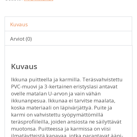
Kuvaus
Arviot (0)
Kuvaus
Ikkuna puitteella ja karmilla. Teräsvahvistettu
PVC-muovi ja 3-kertainen eristyslasi antavat
ovelle matalan U-arvon ja vain vähän
ikkunanpesua. Ikkunaa ei tarvitse maalata,
koska materiaali on läpivärjättyä. Puite ja
karmi on vahvistettu syöpymättömillä
teräsprofiileilla, joiden ansiosta ne säilyttävät
muotonsa. Puitteessa ja karmissa on viisi
ilmatäytteistä kanavaa, jotka parantavat ääni-