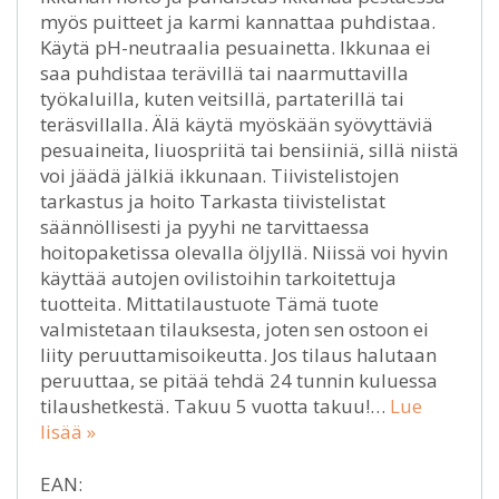
myös puitteet ja karmi kannattaa puhdistaa.
Käytä pH-neutraalia pesuainetta. Ikkunaa ei
saa puhdistaa terävillä tai naarmuttavilla
työkaluilla, kuten veitsillä, partaterillä tai
teräsvillalla. Älä käytä myöskään syövyttäviä
pesuaineita, liuospriitä tai bensiiniä, sillä niistä
voi jäädä jälkiä ikkunaan. Tiivistelistojen
tarkastus ja hoito Tarkasta tiivistelistat
säännöllisesti ja pyyhi ne tarvittaessa
hoitopaketissa olevalla öljyllä. Niissä voi hyvin
käyttää autojen ovilistoihin tarkoitettuja
tuotteita. Mittatilaustuote Tämä tuote
valmistetaan tilauksesta, joten sen ostoon ei
liity peruuttamisoikeutta. Jos tilaus halutaan
peruuttaa, se pitää tehdä 24 tunnin kuluessa
tilaushetkestä. Takuu 5 vuotta takuu!…
Lue
lisää »
EAN: