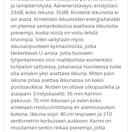
ja lämpöeristystä. Ääneneristävyys; eristyslasi:
33dB, koko ikkuna: 35dB. Kiinteitä ikkunoita ei
voi avata. Kiinteiden ikkunoiden energiahävikki
on yleensä samankokoisia avattavia ikkunoita
pienempi, koska niistä on voitu tehdä
tiiviimpiä. Siten vältytään myös
ikkunanpuitteen kylmäsilloilta, jotka
heikentävät U-arvoa. Jotta huoneen
tyhjentäminen olisi mahdollista esimerkiksi
tulipalon sattuessa, jokaisessa huoneessa tulee
olla ainakin yksi avattava ikkuna. Miten päin
ikkuna pitää asettaa Ikkunassa on kaksi
poistoaukkoa. Niiden on oltava ulkopuolella ja
alaspäin. Eristyskasetti: 36 mm Karmin
paksuus: 70 mm Ikkunan ja ovien koko
annetaan moduulimittana eli asennusaukon
kokona. Ikkuna sopii 40 cm levyiseen ja 210
senttimetrin korkuiseen aukkoon. Karmi on
muutaman sentin reikää pienempi, jotta