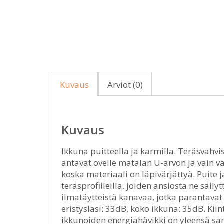
Kuvaus
Arviot (0)
Kuvaus
Ikkuna puitteella ja karmilla. Teräsvahvi
antavat ovelle matalan U-arvon ja vain v
koska materiaali on läpivärjättyä. Puite
teräsprofiileilla, joiden ansiosta ne säil
ilmatäytteistä kanavaa, jotka parantavat 
eristyslasi: 33dB, koko ikkuna: 35dB. Kiint
ikkunoiden energiahävikki on yleensä sa