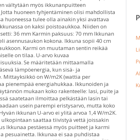
iten vältytään myös ikkunanpuitteen
. Jotta huoneen tyhjentäminen olisi mahdollista
sa huoneessa tulee olla ainakin yksi avattava
Ikkunassa on kaksi poistoaukkoa. Niiden on
skasetti: 36 mm Karmin paksuus: 70 mm Ikkunan
M
eli asennusaukon kokona. Ikkuna sopii 40 cm
n aukkoon. Karmi on muutaman sentin reikää
L
miselle on tilaa. U-arvo kuvaa
P
isuuksia. Se määritetään mittaamalla
äsevä lämpöenergia, kun sisä- ja
A
e. Mittayksikkö on W/m2K (wattia per
ttaa pienempää energiahukkaa. Ikkunoiden ja
K
äytännön mukaan koko rakenteelle: lasi, puite ja
ä saatetaan ilmoittaa pelkästään lasin tai
e saadaan usein parempi eristysarvo, mutta koko
Hyvän ikkunan U-arvo ei ylitä arvoa 1,4 W/m2K.
n ulkopintaan saattaa tiivistyä vettä joissakin
tus Ikkunaa pestäessä myös puitteet ja karmi
a pesuainetta. Ikkunaa ei saa puhdistaa