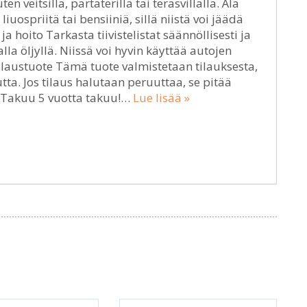
en veitsillä, partaterillä tai teräsvillalla. Älä
uospriitä tai bensiiniä, sillä niistä voi jäädä
ja hoito Tarkasta tiivistelistat säännöllisesti ja
lla öljyllä. Niissä voi hyvin käyttää autojen
atilaustuote Tämä tuote valmistetaan tilauksesta,
tta. Jos tilaus halutaan peruuttaa, se pitää
. Takuu 5 vuotta takuu!…
Lue lisää »