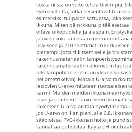
koska niistä on voitu tehdä tiiviimpiä. S
kylmäsilloilta, jotka heikentävät U-arvoa
esimerkiksi tulipalon sattuessa, jokaises
ikkuna. Miten päin ikkuna pitää asettaa 
oltava ulkopuolella ja alaspäin. Eristy
ja ovien koko annetaan moduulimittana 
levyiseen ja 210 senttimetrin korkuisee
pienempi, jotta tilkitsemiselle ja tiivistä
rakennusmateriaalin lämpöeristysomina
rakennusmateriaalin neliömetrin läpi pä
ulkolämpötilan erotus on yksi celsiusast
neliömetrikelvin). Matala U-arvo tarkoi
lasiovien U-arvo mitataan ruotsalaisen k
karmi. Muiden maiden ikkunamäärityksiss
lasin ja puitteen U-arvo. Siten ikkunall
rakenteen U-arvo on tätä hyödyllisempi. 
Jos U-arvo on liian pieni, alle 0,8, ikkuna
sääoloissa. PVC-ikkunan hoito ja puhdis
kannattaa puhdistaa. Käytä pH-neutraali