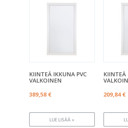
KIINTEÄ IKKUNA PVC
KIINTEÄ
VALKOINEN
VALKOI
389,58
€
209,84
€
LUE LISÄÄ »
L