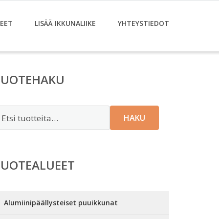
EET
LISÄÄ IKKUNALIIKE
YHTEYSTIEDOT
TUOTEHAKU
tsi:
HAKU
TUOTEALUEET
Alumiinipäällysteiset puuikkunat