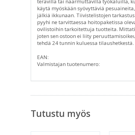
terävillä tai naarmuttavilla työkaluilla, kut
käytä myöskään syövyttäviä pesuaineita, li
jälkiä ikkunaan. Tiivistelistojen tarkastus 
pyyhi ne tarvittaessa hoitopaketissa oleva
ovilistoihin tarkoitettuja tuotteita. Mitt
joten sen ostoon ei liity peruuttamisoikeu
tehdä 24 tunnin kuluessa tilaushetkestä
EAN:
Valmistajan tuotenumero:
Tutustu myös