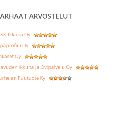
PARHAAT ARVOSTELUT
SK-Ikkuna Oy
ipaprofiili Oy
okaset Oy
lavuden Ikkuna ja Ovipalvelu Oy
urhelan Puutuote Ky