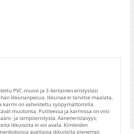
stettu PVC-muovi ja 3-kertainen eristyslasi
ähän ikkunanpesua. Ikkunaa ei tarvitse maalata,
 ja karmi on vahvistettu syöpymättömillä
yttävät muotonsa. Puitteessa ja karmissa on viisi
ääni- ja lämpöeristystä. Ääneneristävyys;
eitä ikkunoita ei voi avata. Kiinteiden
mankokoisia avattavia ikkunoita pienempi,