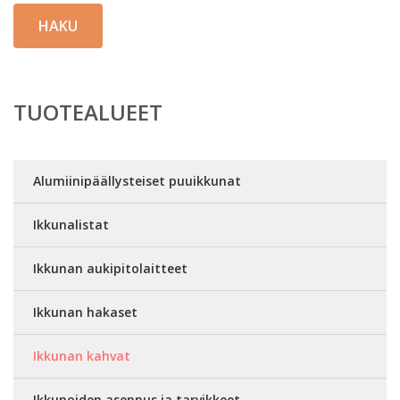
HAKU
TUOTEALUEET
Alumiinipäällysteiset puuikkunat
Ikkunalistat
Ikkunan aukipitolaitteet
Ikkunan hakaset
Ikkunan kahvat
Ikkunoiden asennus ja tarvikkeet