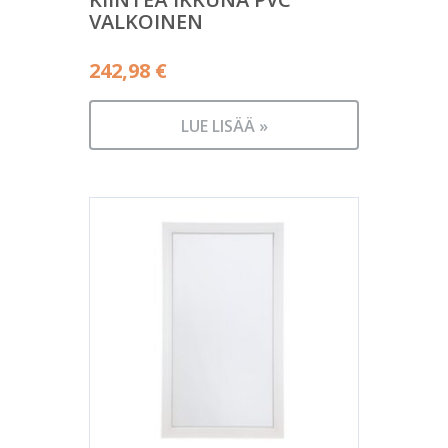
VALKOINEN
242,98
€
LUE LISÄÄ »