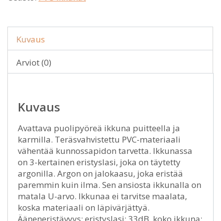
Kuvaus
Arviot (0)
Kuvaus
Avattava puolipyöreä ikkuna puitteella ja
karmilla. Teräsvahvistettu PVC-materiaali
vähentää kunnossapidon tarvetta. Ikkunassa
on 3-kertainen eristyslasi, joka on täytetty
argonilla. Argon on jalokaasu, joka eristää
paremmin kuin ilma. Sen ansiosta ikkunalla on
matala U-arvo. Ikkunaa ei tarvitse maalata,
koska materiaali on läpivärjättyä.
Ääneneristävyys; eristyslasi: 33dB, koko ikkuna: