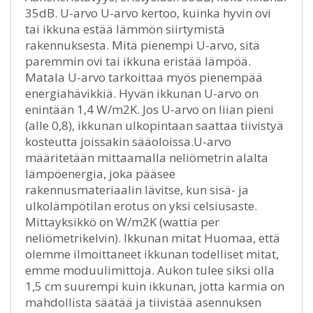
35dB. U-arvo U-arvo kertoo, kuinka hyvin ovi
tai ikkuna estää lämmön siirtymistä
rakennuksesta. Mitä pienempi U-arvo, sitä
paremmin ovi tai ikkuna eristää lämpöä.
Matala U-arvo tarkoittaa myös pienempää
energiahävikkiä. Hyvän ikkunan U-arvo on
enintään 1,4 W/m2K. Jos U-arvo on liian pieni
(alle 0,8), ikkunan ulkopintaan saattaa tiivistyä
kosteutta joissakin sääoloissa.U-arvo
määritetään mittaamalla neliömetrin alalta
lämpöenergia, joka pääsee
rakennusmateriaalin lävitse, kun sisä- ja
ulkolämpötilan erotus on yksi celsiusaste.
Mittayksikkö on W/m2K (wattia per
neliömetrikelvin). Ikkunan mitat Huomaa, että
olemme ilmoittaneet ikkunan todelliset mitat,
emme moduulimittoja. Aukon tulee siksi olla
1,5 cm suurempi kuin ikkunan, jotta karmia on
mahdollista säätää ja tiivistää asennuksen