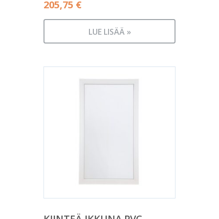
205,75
€
LUE LISÄÄ »
KIINTEÄ IKKUNA PVC