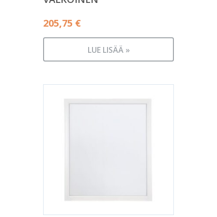
205,75
€
LUE LISÄÄ »