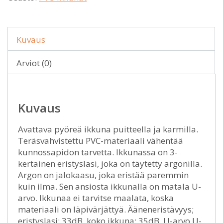
Kuvaus
Arviot (0)
Kuvaus
Avattava pyöreä ikkuna puitteella ja karmilla.
Teräsvahvistettu PVC-materiaali vähentää
kunnossapidon tarvetta. Ikkunassa on 3-
kertainen eristyslasi, joka on täytetty argonilla.
Argon on jalokaasu, joka eristää paremmin
kuin ilma. Sen ansiosta ikkunalla on matala U-
arvo. Ikkunaa ei tarvitse maalata, koska
materiaali on läpivärjättyä. Ääneneristävyys;
eristyslasi: 33dB, koko ikkuna: 35dB. U-arvo U-