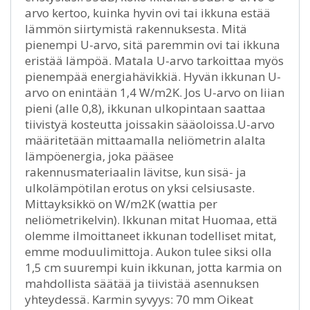
arvo kertoo, kuinka hyvin ovi tai ikkuna estää
lämmön siirtymistä rakennuksesta. Mitä
pienempi U-arvo, sitä paremmin ovi tai ikkuna
eristää lämpöä. Matala U-arvo tarkoittaa myös
pienempää energiahävikkiä. Hyvän ikkunan U-
arvo on enintään 1,4 W/m2K. Jos U-arvo on liian
pieni (alle 0,8), ikkunan ulkopintaan saattaa
tiivistyä kosteutta joissakin sääoloissa.U-arvo
määritetään mittaamalla neliömetrin alalta
lämpöenergia, joka pääsee
rakennusmateriaalin lävitse, kun sisä- ja
ulkolämpötilan erotus on yksi celsiusaste.
Mittayksikkö on W/m2K (wattia per
neliömetrikelvin). Ikkunan mitat Huomaa, että
olemme ilmoittaneet ikkunan todelliset mitat,
emme moduulimittoja. Aukon tulee siksi olla
1,5 cm suurempi kuin ikkunan, jotta karmia on
mahdollista säätää ja tiivistää asennuksen
yhteydessä. Karmin syvyys: 70 mm Oikeat