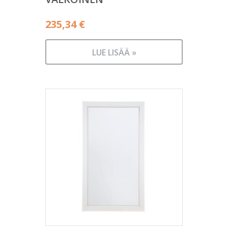
235,34
€
LUE LISÄÄ »