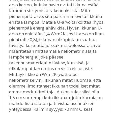
arvo kertoo, kuinka hyvin ovi tai ikkuna estää
lämmön siirtymistä rakennuksesta. Mitä
pienempi U-arvo, sitä paremmin ovi tai ikkuna
eristää lämpöä. Matala U-arvo tarkoittaa myös
pienempää energiahävikkiä. Hyvän ikkunan U-
arvo on enintään 1,4 W/m2K. Jos U-arvo on liian
pieni (alle 0,8), ikkunan ulkopintaan saattaa
tiivistyä kosteutta joissakin sääoloissa.U-arvo
määritetään mittaamalla neliömetrin alalta
lämpöenergia, joka pääsee
rakennusmateriaalin lävitse, kun sisä- ja
ulkolämpötilan erotus on yksi celsiusaste.
Mittayksikkö on W/m2K (wattia per
neliömetrikelvin). Ikkunan mitat Huomaa, että
olemme ilmoittaneet ikkunan todelliset mitat,
emme moduulimittoja. Aukon tulee siksi olla
1,5 cm suurempi kuin ikkunan, jotta karmia on
mahdollista säätää ja tiivistää asennuksen
yhteydessä. Karmin syvyys: 70 mm Oikeat