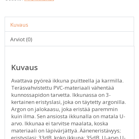
Kuvaus
Arviot (0)
Kuvaus
Avattava pyöreä ikkuna puitteella ja karmilla.
Teräsvahvistettu PVC-materiaali vähentää
kunnossapidon tarvetta. Ikkunassa on 3-
kertainen eristyslasi, joka on täytetty argonilla.
Argon on jalokaasu, joka eristää paremmin
kuin ilma. Sen ansiosta ikkunalla on matala U-
arvo. Ikkunaa ei tarvitse maalata, koska
materiaali on läpivärjättyä. Ääneneristävyys;
eristyslasi: 33dB, koko ikkuna: 35dB. U-arvo U-