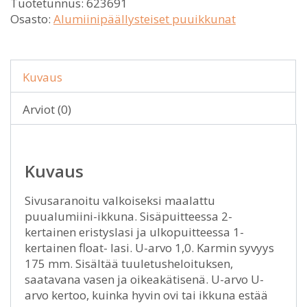
Tuotetunnus:
623691
Osasto:
Alumiinipäällysteiset puuikkunat
Kuvaus
Arviot (0)
Kuvaus
Sivusaranoitu valkoiseksi maalattu
puualumiini-ikkuna. Sisäpuitteessa 2-
kertainen eristyslasi ja ulkopuitteessa 1-
kertainen float- lasi. U-arvo 1,0. Karmin syvyys
175 mm. Sisältää tuuletusheloituksen,
saatavana vasen ja oikeakätisenä. U-arvo U-
arvo kertoo, kuinka hyvin ovi tai ikkuna estää