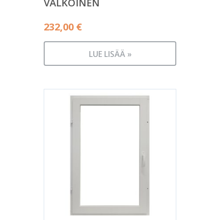
VALKOINEN
232,00
€
LUE LISÄÄ »