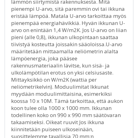
lämmön siirtymistä rakennuksesta. Mitä
pienempi U-arvo, sitä paremmin ovi tai ikkuna
eristää lämpöä. Matala U-arvo tarkoittaa myös
pienempää energiahävikkiä. Hyvän ikkunan U-
arvo on enintään 1,4 W/m2K. Jos U-arvo on liian
pieni (alle 0,8), ikkunan ulkopintaan saattaa
tiivistyä kosteutta joissakin sääoloissa.U-arvo
määritetään mittaamalla neliömetrin alalta
lämpöenergia, joka pääsee
rakennusmateriaalin lävitse, kun sisä- ja
ulkolämpötilan erotus on yksi celsiusaste.
Mittayksikkö on W/m2K (wattia per
neliömetrikelvin). Moduulimitat Ikkunat
myydään moduulimittaisina, esimerkiksi
koossa 10 x 10M. Tämä tarkoittaa, että aukon
koon tulee olla 1000 x 1000 mm. Ikkunan
todellinen koko on 990 x 990 mm säätövaran
takaamiseksi. Oikeat ruuvit Jos ikkuna
kiinnitetään puiseen ulkoseinään,
suosittelemme tavallisia 70 mm:n