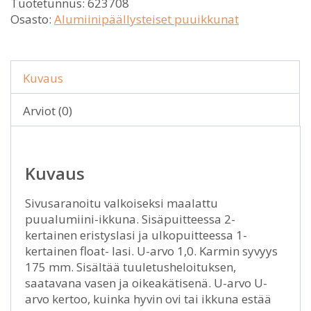
Tuotetunnus:
623708
Osasto:
Alumiinipäällysteiset puuikkunat
Kuvaus
Arviot (0)
Kuvaus
Sivusaranoitu valkoiseksi maalattu
puualumiini-ikkuna. Sisäpuitteessa 2-
kertainen eristyslasi ja ulkopuitteessa 1-
kertainen float- lasi. U-arvo 1,0. Karmin syvyys
175 mm. Sisältää tuuletusheloituksen,
saatavana vasen ja oikeakätisenä. U-arvo U-
arvo kertoo, kuinka hyvin ovi tai ikkuna estää