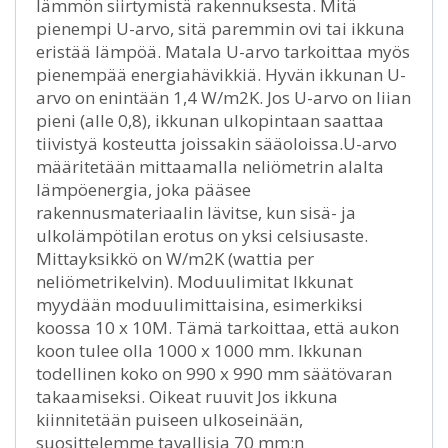
lämmön siirtymistä rakennuksesta. Mitä
pienempi U-arvo, sitä paremmin ovi tai ikkuna
eristää lämpöä. Matala U-arvo tarkoittaa myös
pienempää energiahävikkiä. Hyvän ikkunan U-
arvo on enintään 1,4 W/m2K. Jos U-arvo on liian
pieni (alle 0,8), ikkunan ulkopintaan saattaa
tiivistyä kosteutta joissakin sääoloissa.U-arvo
määritetään mittaamalla neliömetrin alalta
lämpöenergia, joka pääsee
rakennusmateriaalin lävitse, kun sisä- ja
ulkolämpötilan erotus on yksi celsiusaste.
Mittayksikkö on W/m2K (wattia per
neliömetrikelvin). Moduulimitat Ikkunat
myydään moduulimittaisina, esimerkiksi
koossa 10 x 10M. Tämä tarkoittaa, että aukon
koon tulee olla 1000 x 1000 mm. Ikkunan
todellinen koko on 990 x 990 mm säätövaran
takaamiseksi. Oikeat ruuvit Jos ikkuna
kiinnitetään puiseen ulkoseinään,
suosittelemme tavallisia 70 mm:n