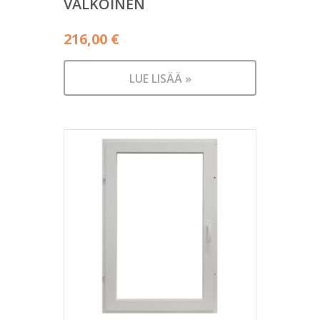
VALKOINEN
216,00
€
LUE LISÄÄ »