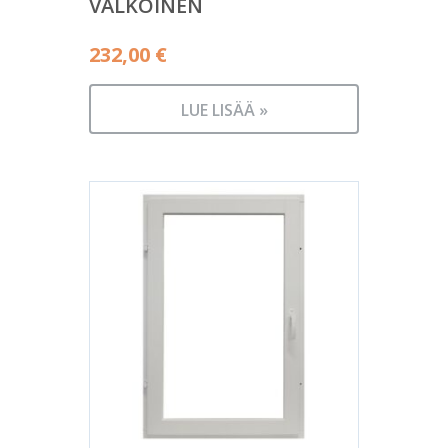
VALKOINEN
232,00
€
LUE LISÄÄ »