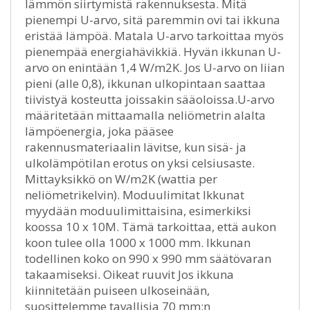
lämmön siirtymistä rakennuksesta. Mitä
pienempi U-arvo, sitä paremmin ovi tai ikkuna
eristää lämpöä. Matala U-arvo tarkoittaa myös
pienempää energiahävikkiä. Hyvän ikkunan U-
arvo on enintään 1,4 W/m2K. Jos U-arvo on liian
pieni (alle 0,8), ikkunan ulkopintaan saattaa
tiivistyä kosteutta joissakin sääoloissa.U-arvo
määritetään mittaamalla neliömetrin alalta
lämpöenergia, joka pääsee
rakennusmateriaalin lävitse, kun sisä- ja
ulkolämpötilan erotus on yksi celsiusaste.
Mittayksikkö on W/m2K (wattia per
neliömetrikelvin). Moduulimitat Ikkunat
myydään moduulimittaisina, esimerkiksi
koossa 10 x 10M. Tämä tarkoittaa, että aukon
koon tulee olla 1000 x 1000 mm. Ikkunan
todellinen koko on 990 x 990 mm säätövaran
takaamiseksi. Oikeat ruuvit Jos ikkuna
kiinnitetään puiseen ulkoseinään,
suosittelemme tavallisia 70 mm:n