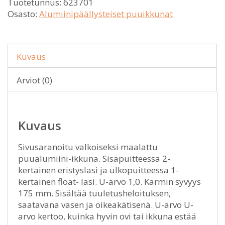
Tuotetunnus:
623701
Osasto:
Alumiinipäällysteiset puuikkunat
Kuvaus
Arviot (0)
Kuvaus
Sivusaranoitu valkoiseksi maalattu
puualumiini-ikkuna. Sisäpuitteessa 2-
kertainen eristyslasi ja ulkopuitteessa 1-
kertainen float- lasi. U-arvo 1,0. Karmin syvyys
175 mm. Sisältää tuuletusheloituksen,
saatavana vasen ja oikeakätisenä. U-arvo U-
arvo kertoo, kuinka hyvin ovi tai ikkuna estää