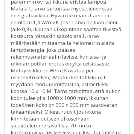
paremmin ovi tai ikkuna eristää lämpöä.
Matala U-arvo tarkoittaa myös pienempää
energiahävikkiä. Hyvän ikkunan U-arvo on
enintään 1,4 W/m2K. Jos U-arvo on liian pieni
(alle 0,8), ikkunan ulkopintaan saattaa tiivistyä
kosteutta joissakin sääoloissa.U-arvo
määritetään mittaamalla neliömetrin alalta
lämpöenergia, joka pääsee
rakennusmateriaalin lävitse, kun sisä- ja
ulkolämpötilan erotus on yksi celsiusaste.
Mittayksikkö on W/m2K (wattia per
neliömetrikelvin). Moduulimitat Ikkunat
myydään moduulimittaisina, esimerkiksi
koossa 10 x 10 M. Tämä tarkoittaa, että aukon
koon tulee olla 1000 x 1000 mm. Ikkunan
todellinen koko on 990 x 990 mm säätövaran
takaamiseksi. Oikeat ruuvit Jos ikkuna
kiinnitetään puiseen ulkoseinään,
suosittelemme tavallisia 70 mm:n
karmiruuveja. Jos kyseessä on kivi- tai tiiliseinä,