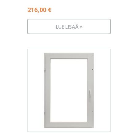
216,00
€
LUE LISÄÄ »