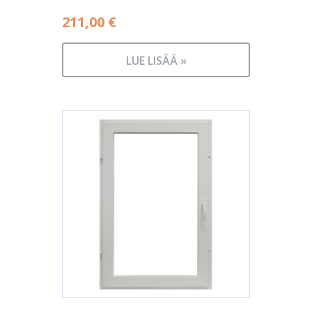
211,00
€
LUE LISÄÄ »