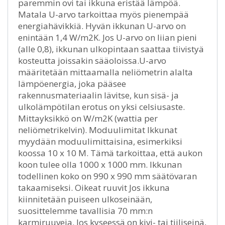
paremmin ovi tai ikkuna eristää lämpöä.
Matala U-arvo tarkoittaa myös pienempää
energiahävikkiä. Hyvän ikkunan U-arvo on
enintään 1,4 W/m2K. Jos U-arvo on liian pieni
(alle 0,8), ikkunan ulkopintaan saattaa tiivistyä
kosteutta joissakin sääoloissa.U-arvo
määritetään mittaamalla neliömetrin alalta
lämpöenergia, joka pääsee
rakennusmateriaalin lävitse, kun sisä- ja
ulkolämpötilan erotus on yksi celsiusaste.
Mittayksikkö on W/m2K (wattia per
neliömetrikelvin). Moduulimitat Ikkunat
myydään moduulimittaisina, esimerkiksi
koossa 10 x 10 M. Tämä tarkoittaa, että aukon
koon tulee olla 1000 x 1000 mm. Ikkunan
todellinen koko on 990 x 990 mm säätövaran
takaamiseksi. Oikeat ruuvit Jos ikkuna
kiinnitetään puiseen ulkoseinään,
suosittelemme tavallisia 70 mm:n
karmiruuveja. Jos kyseessä on kivi- tai tiiliseinä,