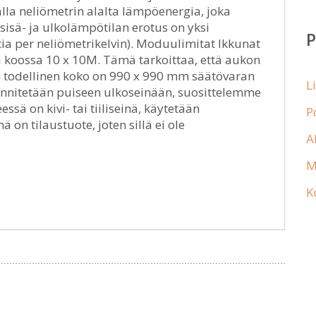
la neliömetrin alalta lämpöenergia, joka
sisä- ja ulkolämpötilan erotus on yksi
ia per neliömetrikelvin). Moduulimitat Ikkunat
 koossa 10 x 10M. Tämä tarkoittaa, että aukon
n todellinen koko on 990 x 990 mm säätövaran
L
iinnitetään puiseen ulkoseinään, suosittelemme
ssä on kivi- tai tiiliseinä, käytetään
P
on tilaustuote, joten sillä ei ole
A
M
K