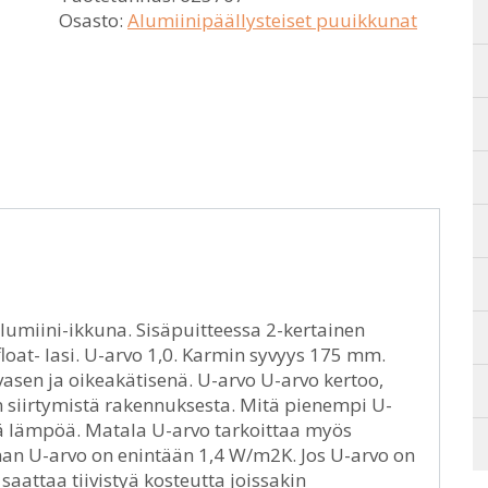
Osasto:
Alumiinipäällysteiset puuikkunat
lumiini-ikkuna. Sisäpuitteessa 2-kertainen
float- lasi. U-arvo 1,0. Karmin syvyys 175 mm.
vasen ja oikeakätisenä. U-arvo U-arvo kertoo,
n siirtymistä rakennuksesta. Mitä pienempi U-
ää lämpöä. Matala U-arvo tarkoittaa myös
an U-arvo on enintään 1,4 W/m2K. Jos U-arvo on
 saattaa tiivistyä kosteutta joissakin