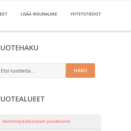
EET
LISÄÄ IKKUNALIIKE
YHTEYSTIEDOT
TUOTEHAKU
tsi:
HAKU
TUOTEALUEET
Alumiinipäällysteiset puuikkunat