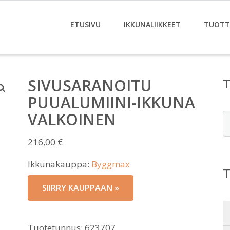
ETUSIVU
IKKUNALIIKKEET
TUOTT
SIVUSARANOITU
PUUALUMIINI-IKKUNA
VALKOINEN
E
216,00
€
Ikkunakauppa:
Byggmax
SIIRRY KAUPPAAN »
Tuotetunnus:
623707