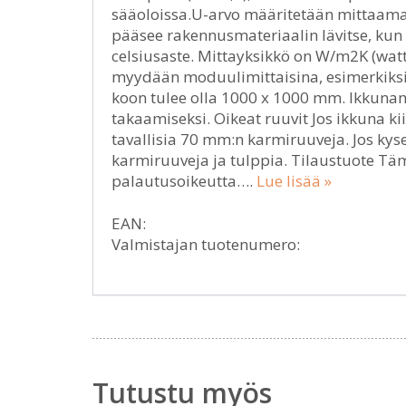
sääoloissa.U-arvo määritetään mittaamal
pääsee rakennusmateriaalin lävitse, kun 
celsiusaste. Mittayksikkö on W/m2K (watt
myydään moduulimittaisina, esimerkiksi
koon tulee olla 1000 x 1000 mm. Ikkuna
takaamiseksi. Oikeat ruuvit Jos ikkuna k
tavallisia 70 mm:n karmiruuveja. Jos kysee
karmiruuveja ja tulppia. Tilaustuote Tämä 
palautusoikeutta….
Lue lisää »
EAN:
Valmistajan tuotenumero:
Tutustu myös