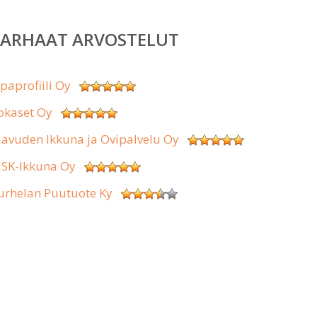
PARHAAT ARVOSTELUT
ipaprofiili Oy
okaset Oy
lavuden Ikkuna ja Ovipalvelu Oy
SK-Ikkuna Oy
urhelan Puutuote Ky