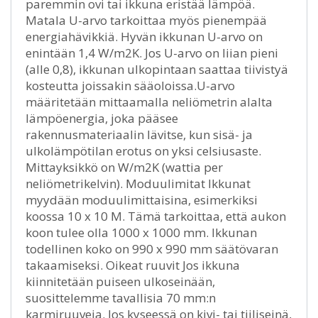
paremmin ovi tai ikkuna eristää lämpöä.
Matala U-arvo tarkoittaa myös pienempää
energiahävikkiä. Hyvän ikkunan U-arvo on
enintään 1,4 W/m2K. Jos U-arvo on liian pieni
(alle 0,8), ikkunan ulkopintaan saattaa tiivistyä
kosteutta joissakin sääoloissa.U-arvo
määritetään mittaamalla neliömetrin alalta
lämpöenergia, joka pääsee
rakennusmateriaalin lävitse, kun sisä- ja
ulkolämpötilan erotus on yksi celsiusaste.
Mittayksikkö on W/m2K (wattia per
neliömetrikelvin). Moduulimitat Ikkunat
myydään moduulimittaisina, esimerkiksi
koossa 10 x 10 M. Tämä tarkoittaa, että aukon
koon tulee olla 1000 x 1000 mm. Ikkunan
todellinen koko on 990 x 990 mm säätövaran
takaamiseksi. Oikeat ruuvit Jos ikkuna
kiinnitetään puiseen ulkoseinään,
suosittelemme tavallisia 70 mm:n
karmiruuveja. Jos kyseessä on kivi- tai tiiliseinä,